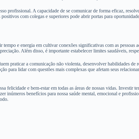
sso profissional. A capacidade de se comunicar de forma eficaz, resolve
 positivos com colegas e superiores pode abrir portas para oportunidad
r tempo e energia em cultivar conexões significativas com as pessoas ao
reciação. Além disso, é importante estabelecer limites saudáveis, respei
cluem praticar a comunicação não violenta, desenvolver habilidades de 
pção para lidar com questões mais complexas que afetam seus relacion
 felicidade e bem-estar em todas as áreas de nossas vidas. Investir tem
razer inúmeros benefícios para nossa saúde mental, emocional e profiss
todo.