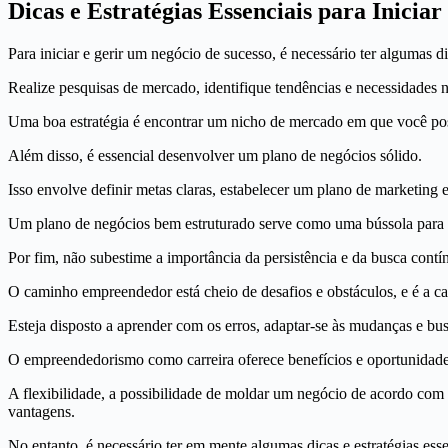
Dicas e Estratégias Essenciais para Inicia
Para iniciar e gerir um negócio de sucesso, é necessário ter algumas 
Realize pesquisas de mercado, identifique tendências e necessidades n
Uma boa estratégia é encontrar um nicho de mercado em que você po
Além disso, é essencial desenvolver um plano de negócios sólido.
Isso envolve definir metas claras, estabelecer um plano de marketing efi
Um plano de negócios bem estruturado serve como uma bússola para g
Por fim, não subestime a importância da persistência e da busca contí
O caminho empreendedor está cheio de desafios e obstáculos, e é a c
Esteja disposto a aprender com os erros, adaptar-se às mudanças e b
O empreendedorismo como carreira oferece benefícios e oportunidades
A flexibilidade, a possibilidade de moldar um negócio de acordo com s
vantagens.
No entanto, é necessário ter em mente algumas dicas e estratégias ess