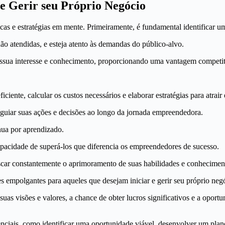
r e Gerir seu Próprio Negócio
dicas e estratégias em mente. Primeiramente, é fundamental identificar 
ão atendidas, e esteja atento às demandas do público-alvo.
ssua interesse e conhecimento, proporcionando uma vantagem competit
ciente, calcular os custos necessários e elaborar estratégias para atrair 
uiar suas ações e decisões ao longo da jornada empreendedora.
nua por aprendizado.
apacidade de superá-los que diferencia os empreendedores de sucesso.
uscar constantemente o aprimoramento de suas habilidades e conhecimen
 empolgantes para aqueles que desejam iniciar e gerir seu próprio neg
uas visões e valores, a chance de obter lucros significativos e a opor
enciais, como identificar uma oportunidade viável, desenvolver um plano