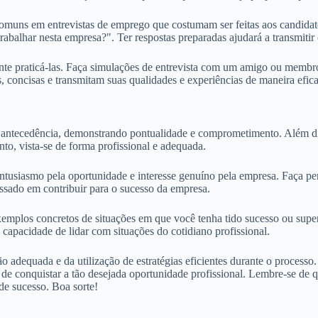
muns em entrevistas de emprego que costumam ser feitas aos candidato
rabalhar nesta empresa?". Ter respostas preparadas ajudará a transmitir 
tante praticá-las. Faça simulações de entrevista com um amigo ou membro
as, concisas e transmitam suas qualidades e experiências de maneira efica
m antecedência, demonstrando pontualidade e comprometimento. Além di
nto, vista-se de forma profissional e adequada.
ntusiasmo pela oportunidade e interesse genuíno pela empresa. Faça perg
sado em contribuir para o sucesso da empresa.
xemplos concretos de situações em que você tenha tido sucesso ou super
 capacidade de lidar com situações do cotidiano profissional.
dequada e da utilização de estratégias eficientes durante o processo. A
 de conquistar a tão desejada oportunidade profissional. Lembre-se de q
e sucesso. Boa sorte!