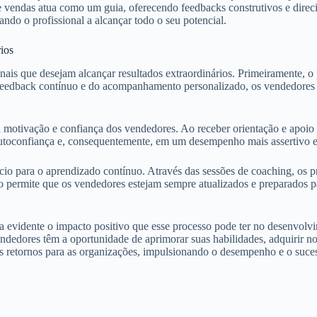
 vendas atua como um guia, oferecendo feedbacks construtivos e direc
ando o profissional a alcançar todo o seu potencial.
ios
onais que desejam alcançar resultados extraordinários. Primeiramente, 
do feedback contínuo e do acompanhamento personalizado, os vendedore
 motivação e confiança dos vendedores. Ao receber orientação e apoio
autoconfiança e, consequentemente, em um desempenho mais assertivo e
 para o aprendizado contínuo. Através das sessões de coaching, os pro
o permite que os vendedores estejam sempre atualizados e preparados p
ica evidente o impacto positivo que esse processo pode ter no desenvo
endedores têm a oportunidade de aprimorar suas habilidades, adquirir no
des retornos para as organizações, impulsionando o desempenho e o suc