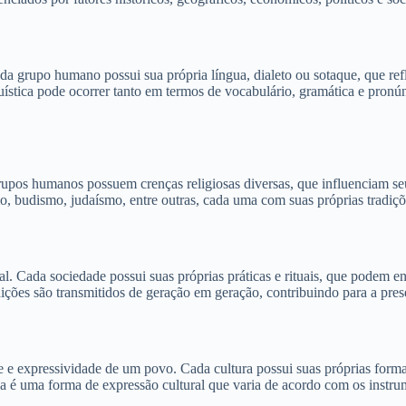
a grupo humano possui sua própria língua, dialeto ou sotaque, que refle
guística pode ocorrer tanto em termos de vocabulário, gramática e pron
 grupos humanos possuem crenças religiosas diversas, que influenciam se
, budismo, judaísmo, entre outras, cada uma com suas próprias tradiçõe
. Cada sociedade possui suas próprias práticas e rituais, que podem envo
ições são transmitidos de geração em geração, contribuindo para a pres
de e expressividade de um povo. Cada cultura possui suas próprias formas
 é uma forma de expressão cultural que varia de acordo com os instrumen