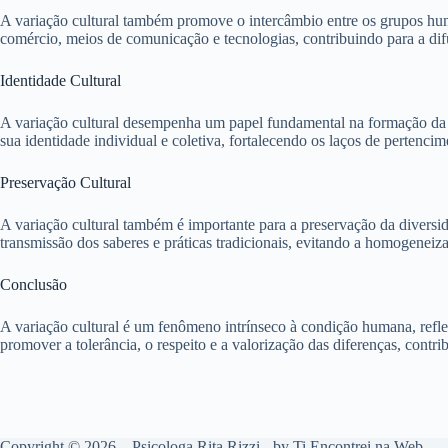
A variação cultural também promove o intercâmbio entre os grupos huma
comércio, meios de comunicação e tecnologias, contribuindo para a difu
Identidade Cultural
A variação cultural desempenha um papel fundamental na formação da id
sua identidade individual e coletiva, fortalecendo os laços de pertencim
Preservação Cultural
A variação cultural também é importante para a preservação da diversid
transmissão dos saberes e práticas tradicionais, evitando a homogeneiza
Conclusão
A variação cultural é um fenômeno intrínseco à condição humana, refle
promover a tolerância, o respeito e a valorização das diferenças, contr
Copyright © 2026 – Psicologa Rita Rizzi - by
Ti
Encontrei na Web