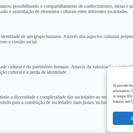
nos, possibilitando o compartilhamento de conhecimentos, ideias e prá
são e assimilação de elementos culturais entre diferentes sociedades.
entidade de um grupo humano. Através dos aspectos culturais próprios,
ento e coesão social.
ade cultural e do patrimônio humano. Através da valorização e proteção 
ção cultural e a perda de identidade.
To provide the
information. C
or unique IDs 
tindo a diversidade e complexidade das sociedades ao redor do mundo. 
features and f
ibuindo para a construção de sociedades mais justas, inclusivas e harmon
A