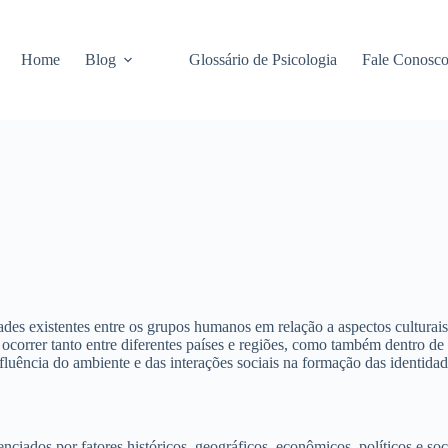
Home
Blog
Glossário de Psicologia
Fale Conosc
idades existentes entre os grupos humanos em relação a aspectos cultura
 ocorrer tanto entre diferentes países e regiões, como também dentro d
ência do ambiente e das interações sociais na formação das identidade
iados por fatores históricos, geográficos, econômicos, políticos e soci