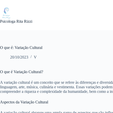
Pular
para
o
conteúdo
Psicologa Rita Rizzi
O que é: Variação Cultural
20/10/2023
V
O que é Variação Cultural?
A variação cultural é um conceito que se refere às diferenças e divers
linguagem, arte, música, culinária e vestimenta. Essas variações podem
compreender a riqueza e complexidade da humanidade, bem como a influ
Aspectos da Variação Cultural
A variação cultural abrange uma ampla gama de aspectos que são influenc