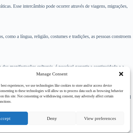
ticas. Esse intercâmbio pode ocorrer através de viagens, migrações,
 como a língua, religião, costumes e tradições, as pessoas constroem
das manifestações culturais, é possível garantir a continuidade e a
Manage Consent
 best experiences, we use technologies like cookies to store and/or access device
onsenting to these technologies will allow us to process data such as browsing behavior
on this site. Not consenting or withdrawing consent, may adversely affect certain
Através da compreensão e valorização da variação cultural, é possível
unctions.
iosas.
ccept
Deny
View preferences