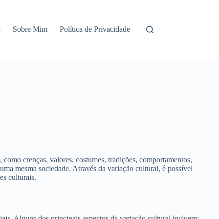
o
Sobre Mim
Política de Privacidade
is, como crenças, valores, costumes, tradições, comportamentos,
e uma mesma sociedade. Através da variação cultural, é possível
s culturais.
ais. Alguns dos principais aspectos da variação cultural incluem: