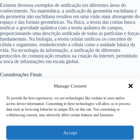
Existem diversos exemplos de unificação em diferentes áreas do
conhecimento. Na matemática, a unificação da geometria euclidiana e
da geometria não euclidiana resultou em uma visão mais abrangente do
espaço e das formas geométricas. Na física, a teoria das cordas busca
unificar a gravidade quântica com a teoria quântica de campos,
proporcionando uma descrição unificada de todas as partículas e forças
fundamentais. Na biologia, a teoria celular unificou os conceitos de
célula e organismo, estabelecendo a célula como a unidade básica da
vida. Na tecnologia da informação, a unificação de diferentes
protocolos de comunicação resultou na criação da internet, permitindo
a troca de informações em escala global.
Considerações Finais
Manage Consent
A unificação é um conceito fundamental que desempenha um papel
crucial em diversas áreas do conhecimento. Através da unificação, é
To provide the best experiences, we use technologies like cookies to store and/or
possível simplificar, organizar e otimizar processos e fenômenos
access device information. Consenting to these technologies will allow us to process
complexos, promovendo uma visão mais abrangente e integrada.
data such as browsing behavior or unique IDs on this site. Not consenting or
Apesar dos desafios e limitações, a unificação oferece vantagens
withdrawing consent, may adversely affect certain features and functions.
significativas, como a simplificação de conceitos, a integração de
perspectivas e conhecimentos, a otimização de recursos e a
possibilidade de descobertas e avanços. Portanto, a unificação continua
a ser uma abordagem essencial para a evolução e o progresso em
Accept
diversas áreas do conhecimento.