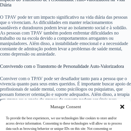
Diária
O TPAV pode ter um impacto significativo na vida diária das pessoas
que o vivenciam. As dificuldades em manter relacionamentos
saudáveis e duradouros podem levar ao isolamento social e à solidão.
As pessoas com TPAV também podem enfrentar dificuldades no
trabalho ou na escola devido a comportamentos arrogantes ou
manipuladores. Além disso, a instabilidade emocional e a necessidade
constante de admiração podem levar a problemas de saúde mental,
como depressão ou ansiedade.
Convivendo com o Transtorno de Personalidade Auto-Valorizadora
Conviver com o TPAV pode ser desafiador tanto para a pessoa que o
vivencia quanto para seus entes queridos. É importante buscar apoio de
profissionais de saúde mental, como psicólogos ou psiquiatras, que
possam fornecer orientação e suporte adequados. Além disso, a terapia
em grupo ou o apoio de grupos de suporte podem ser úteis para
compartilhar experiências e aprender estratégias de enfrentamento.
Manage Consent
Considerações Finais
To provide the best experiences, we use technologies like cookies to store and/or
access device information. Consenting to these technologies will allow us to process
data such as browsing behavior or unique IDs on this site. Not consenting or
O Transtorno de Personalidade Auto-Valorizadora é um transtorno de