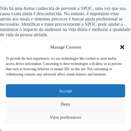
Não há uma forma conhecida de prevenir a SPOC, uma vez que sua
causa exata ainda é desconhecida. No entanto, é importante estar
atento aos sinais e sintomas precoces e buscar ajuda profissional se
necessário. Identificar e tratar precocemente a SPOC pode ajudar a
minimizar o impacto da síndrome na vida diária e melhorar a qualidade
de vida da pessoa afetada.
Considerações finais
Manage Consent
To provide the best experiences, we use technologies like cookies to store and/or
A Síndrome de Personalidade Obsessivo-Compulsiva é um transtorno
access device information. Consenting to these technologies will allow us to process
mental que afeta a forma como uma pessoa pensa, sente e age. Os
data such as browsing behavior or unique IDs on this site. Not consenting or
indivíduos com SPOC tendem a ser extremamente perfeccionistas,
withdrawing consent, may adversely affect certain features and functions.
organizados e rígidos em relação a regras e rotinas. Os sintomas da
síndrome envolvem obsessões e compulsões, que podem interferir
significativamente na vida diária. O diagnóstico e tratamento
adequados são essenciais para ajudar as pessoas com SPOC a lidar
Accept
com os sintomas e melhorar sua qualidade de vida.
Deny
View preferences
Copyright © 2026 – Psicologa Rita Rizzi - by
Ti
Encontrei na
Web