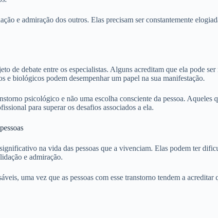
ção e admiração dos outros. Elas precisam ser constantemente elogiada
o de debate entre os especialistas. Alguns acreditam que ela pode ser 
cos e biológicos podem desempenhar um papel na sua manifestação.
anstorno psicológico e não uma escolha consciente da pessoa. Aqueles 
ssional para superar os desafios associados a ela.
 pessoas
gnificativo na vida das pessoas que a vivenciam. Elas podem ter dific
lidação e admiração.
veis, uma vez que as pessoas com esse transtorno tendem a acreditar qu