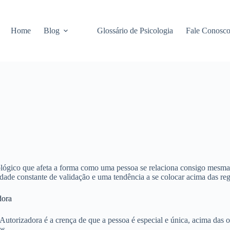
Home
Blog
Glossário de Psicologia
Fale Conosc
ológico que afeta a forma como uma pessoa se relaciona consigo mes
ade constante de validação e uma tendência a se colocar acima das reg
dora
utorizadora é a crença de que a pessoa é especial e única, acima das o
os.