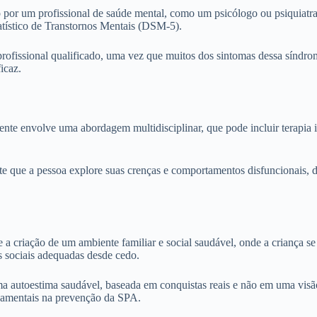
 por um profissional de saúde mental, como um psicólogo ou psiquiatra
atístico de Transtornos Mentais (DSM-5).
 profissional qualificado, uma vez que muitos dos sintomas dessa sínd
icaz.
e envolve uma abordagem multidisciplinar, que pode incluir terapia in
ite que a pessoa explore suas crenças e comportamentos disfuncionais, 
criação de um ambiente familiar e social saudável, onde a criança se s
 sociais adequadas desde cedo.
 uma autoestima saudável, baseada em conquistas reais e não em uma vi
ndamentais na prevenção da SPA.