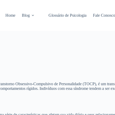
Home
Blog
Glossário de Psicologia
Fale Conosc
nstorno Obsessivo-Compulsivo de Personalidade (TOCP), é um transtor
omportamentos rígidos. Indivíduos com essa síndrome tendem a ser exce
érie de características que afetam sua vida diária e seus relacionamen