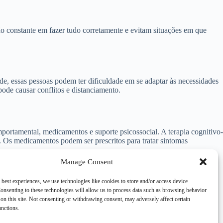
 constante em fazer tudo corretamente e evitam situações em que
ade, essas pessoas podem ter dificuldade em se adaptar às necessidades
pode causar conflitos e distanciamento.
ortamental, medicamentos e suporte psicossocial. A terapia cognitivo-
. Os medicamentos podem ser prescritos para tratar sintomas
Manage Consent
 best experiences, we use technologies like cookies to store and/or access device
onsenting to these technologies will allow us to process data such as browsing behavior
terizada por perfeccionismo extremo, preocupação excessiva com
on this site. Not consenting or withdrawing consent, may adversely affect certain
tados, essa síndrome requer tratamento adequado para melhorar a
unctions.
idualizado.