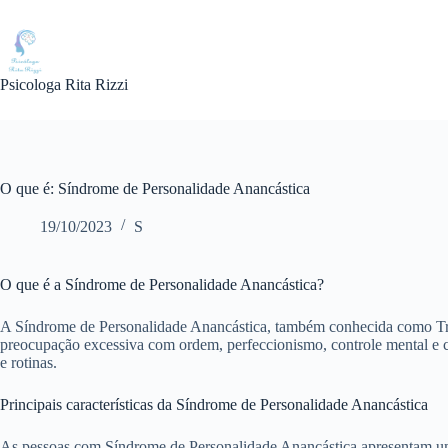
Pular
para
o
conteúdo
Psicologa Rita Rizzi
O que é: Síndrome de Personalidade Anancástica
19/10/2023
S
O que é a Síndrome de Personalidade Anancástica?
A Síndrome de Personalidade Anancástica, também conhecida como Tra
preocupação excessiva com ordem, perfeccionismo, controle mental e c
e rotinas.
Principais características da Síndrome de Personalidade Anancástica
As pessoas com Síndrome de Personalidade Anancástica apresentam uma s