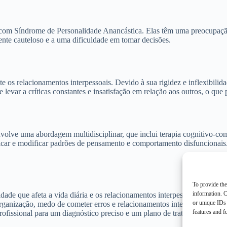
 com Síndrome de Personalidade Anancástica. Elas têm uma preocupação
te cauteloso e a uma dificuldade em tomar decisões.
 os relacionamentos interpessoais. Devido à sua rigidez e inflexibilid
levar a críticas constantes e insatisfação em relação aos outros, o que 
lve uma abordagem multidisciplinar, que inclui terapia cognitivo-comp
ificar e modificar padrões de pensamento e comportamento disfuncionais
To provide the
information. C
ade que afeta a vida diária e os relacionamentos interpessoais. Carac
or unique IDs 
organização, medo de cometer erros e relacionamentos interpessoais afe
features and f
rofissional para um diagnóstico preciso e um plano de tratamento indiv