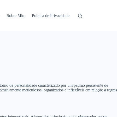
o
Sobre Mim
Política de Privacidade
no de personalidade caracterizado por um padrão persistente de
ssivamente meticulosos, organizados e inflexíveis em relação a regras
tos interpessoais. Alguns dos principais traços observados nesse