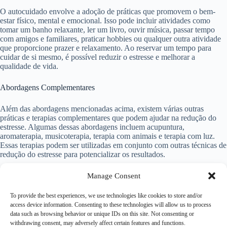
O autocuidado envolve a adoção de práticas que promovem o bem-
estar físico, mental e emocional. Isso pode incluir atividades como
tomar um banho relaxante, ler um livro, ouvir música, passar tempo
com amigos e familiares, praticar hobbies ou qualquer outra atividade
que proporcione prazer e relaxamento. Ao reservar um tempo para
cuidar de si mesmo, é possível reduzir o estresse e melhorar a
qualidade de vida.
Abordagens Complementares
Além das abordagens mencionadas acima, existem várias outras
práticas e terapias complementares que podem ajudar na redução do
estresse. Algumas dessas abordagens incluem acupuntura,
aromaterapia, musicoterapia, terapia com animais e terapia com luz.
Essas terapias podem ser utilizadas em conjunto com outras técnicas de
redução do estresse para potencializar os resultados.
Considerações Finais
Manage Consent
To provide the best experiences, we use technologies like cookies to store and/or
A redução do estresse é essencial para manter uma boa saúde física e
access device information. Consenting to these technologies will allow us to process
mental. Ao adotar técnicas e estratégias de redução do estresse, é
data such as browsing behavior or unique IDs on this site. Not consenting or
possível melhorar a qualidade de vida, aumentar a resiliência e
withdrawing consent, may adversely affect certain features and functions.
promover o bem-estar geral. Cada pessoa pode encontrar abordagens