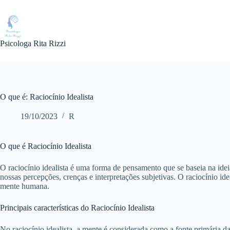
Pular
para
o
conteúdo
Psicologa Rita Rizzi
O que é: Raciocínio Idealista
19/10/2023
R
O que é Raciocínio Idealista
O raciocínio idealista é uma forma de pensamento que se baseia na idei
nossas percepções, crenças e interpretações subjetivas. O raciocínio i
mente humana.
Principais características do Raciocínio Idealista
No raciocínio idealista, a mente é considerada como a fonte primária 