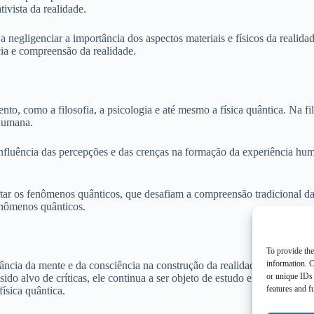
tivista da realidade.
 a negligenciar a importância dos aspectos materiais e físicos da realid
cia e compreensão da realidade.
to, como a filosofia, a psicologia e até mesmo a física quântica. Na fil
 humana.
 a influência das percepções e das crenças na formação da experiência 
erpretar os fenômenos quânticos, que desafiam a compreensão tradiciona
nômenos quânticos.
To provide the
information. C
rtância da mente e da consciência na construção da realidade. Acredita
or unique IDs 
ha sido alvo de críticas, ele continua a ser objeto de estudo e debate 
features and f
física quântica.