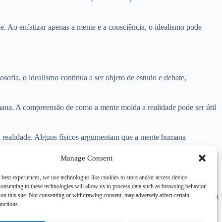
ade. Ao enfatizar apenas a mente e a consciência, o idealismo pode
osofia, o idealismo continua a ser objeto de estudo e debate,
humana. A compreensão de como a mente molda a realidade pode ser útil
l da realidade. Alguns físicos argumentam que a mente humana
Manage Consent
 best experiences, we use technologies like cookies to store and/or access device
onsenting to these technologies will allow us to process data such as browsing behavior
-se que a experiência humana é moldada pelas nossas percepções,
on this site. Not consenting or withdrawing consent, may adversely affect certain
em diversas áreas do conhecimento. A compreensão de como a mente molda
unctions.