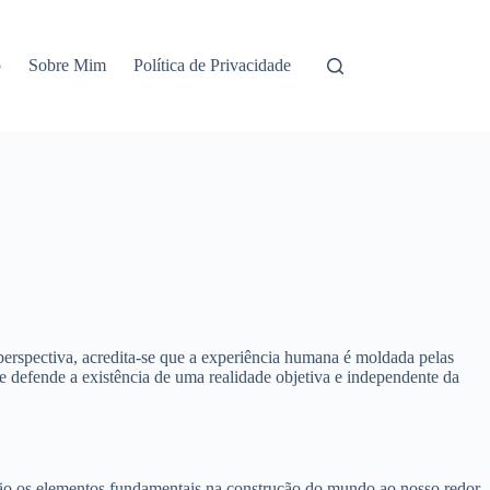
o
Sobre Mim
Política de Privacidade
 perspectiva, acredita-se que a experiência humana é moldada pelas
ue defende a existência de uma realidade objetiva e independente da
s são os elementos fundamentais na construção do mundo ao nosso redor.