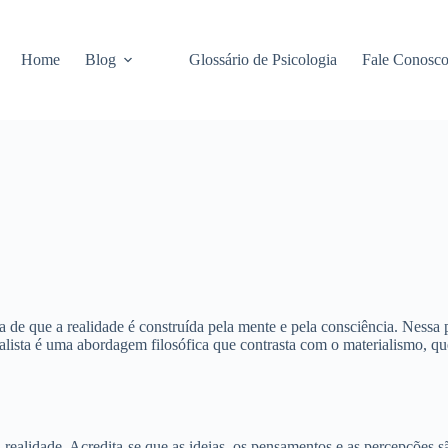
Home
Blog
Glossário de Psicologia
Fale Conosc
a de que a realidade é construída pela mente e pela consciência. Nessa
dealista é uma abordagem filosófica que contrasta com o materialismo, q
da realidade. Acredita-se que as ideias, os pensamentos e as percepçõe