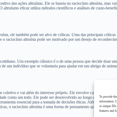
vo das ações altruístas. Ele se baseia no raciocínio altruísta, mas vai
O altruísmo eficaz utiliza métodos científicos e análises de custo-bene
uísta, ele também pode ser alvo de críticas. Uma das principais críticas 
 o raciocínio altruísta pode ser motivado por um desejo de reconhecime
o cotidiano. Um exemplo clássico é o de uma pessoa que decide doar uma
o de um indivíduo que se voluntaria para ajudar em um abrigo de anima
 coletivo e vai além do interesse próprio. Ele envolve características 
To provide the
ociedade como um todo. Ele pode ser desenvolvido ao longo da vida por
information. C
 ferramenta essencial para a tomada de decisões éticas. Além disso, o rac
or unique IDs 
íticas, o raciocínio altruísta é uma forma de pensamento que pode traz
features and f