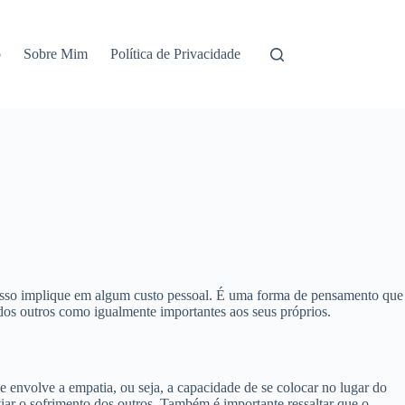
o
Sobre Mim
Política de Privacidade
e isso implique em algum custo pessoal. É uma forma de pensamento que
s dos outros como igualmente importantes aos seus próprios.
e envolve a empatia, ou seja, a capacidade de se colocar no lugar do
viar o sofrimento dos outros. Também é importante ressaltar que o