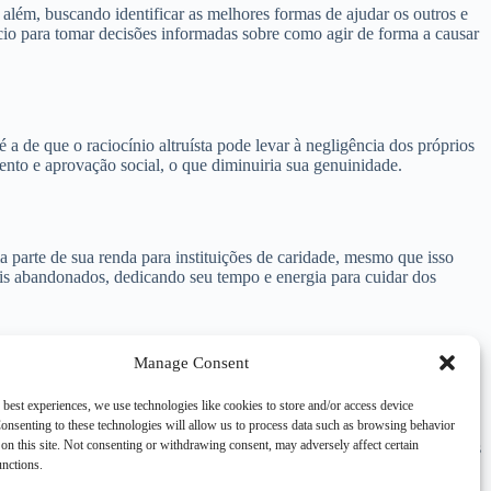
 além, buscando identificar as melhores formas de ajudar os outros e
fício para tomar decisões informadas sobre como agir de forma a causar
é a de que o raciocínio altruísta pode levar à negligência dos próprios
nto e aprovação social, o que diminuiria sua genuinidade.
 parte de sua renda para instituições de caridade, mesmo que isso
is abandonados, dedicando seu tempo e energia para cuidar dos
Manage Consent
como empatia, compaixão e ação desinteressada. O raciocínio altruísta
 best experiences, we use technologies like cookies to store and/or access device
 meio da educação e da exposição a situações que demandam ação
onsenting to these technologies will allow us to process data such as browsing behavior
iocínio altruísta pode ser aprimorado através do altruísmo eficaz, que
on this site. Not consenting or withdrawing consent, may adversely affect certain
er benefícios significativos para a sociedade e promover um mundo mais
unctions.