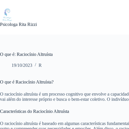
Pular
para
o
conteúdo
Psicologa Rita Rizzi
O que é: Raciocínio Altruísta
19/10/2023
R
O que é Raciocínio Altruísta?
O raciocínio altruísta é um processo cognitivo que envolve a capacida
vai além do interesse próprio e busca o bem-estar coletivo. O indivíduo 
Características do Raciocínio Altruísta
O raciocínio altruísta é baseado em algumas características fundamenta
outro e compreender suas necessidades e emoções. Além disso, o raciocí