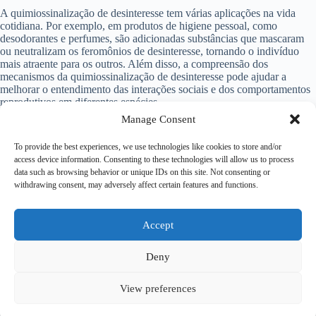
A quimiossinalização de desinteresse tem várias aplicações na vida
cotidiana. Por exemplo, em produtos de higiene pessoal, como
desodorantes e perfumes, são adicionadas substâncias que mascaram
ou neutralizam os feromônios de desinteresse, tornando o indivíduo
mais atraente para os outros. Além disso, a compreensão dos
mecanismos da quimiossinalização de desinteresse pode ajudar a
melhorar o entendimento das interações sociais e dos comportamentos
reprodutivos em diferentes espécies.
Manage Consent
As pesquisas sobre quimiossinalização de desinteresse
To provide the best experiences, we use technologies like cookies to store and/or
access device information. Consenting to these technologies will allow us to process
A quimiossinalização de desinteresse tem sido objeto de estudos e
data such as browsing behavior or unique IDs on this site. Not consenting or
pesquisas em diferentes áreas, como biologia, psicologia e
withdrawing consent, may adversely affect certain features and functions.
antropologia. Essas pesquisas têm como objetivo entender os
mecanismos subjacentes a esse fenômeno, bem como suas implicações
para a comunicação e o comportamento humano. Os resultados dessas
pesquisas podem ter aplicações práticas em áreas como a psicologia
Accept
social, a terapia de casais e a seleção de parceiros.
Deny
View preferences
Copyright © 2026 – Psicologa Rita Rizzi - by
Ti
Encontrei na
Web