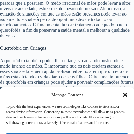
pessoas que a possuem. O medo irracional de mãos pode levar a altos
níveis de ansiedade, estresse e até mesmo depressão. Além disso, a
evitação de situações em que as mãos estão presentes pode levar ao
isolamento social e à perda de oportunidades de trabalho ou
relacionamentos. É fundamental buscar tratamento adequado para a
querofobia, a fim de preservar a saúde mental e melhorar a qualidade
de vida.
Querofobia em Crianças
A querofobia também pode afetar crianças, causando ansiedade e
medo intenso de mãos. É importante que os pais estejam atentos a
esses sinais e busquem ajuda profissional se notarem que o medo de
mãos está afetando a vida diária de seus filhos. O tratamento precoce
da querofobia em crianças pode ajudar a prevenir complicações futuras
e permitir que elas cresçam sem as limitações impostas por essa fobia
específica.
Manage Consent
Considerações Finais
To provide the best experiences, we use technologies like cookies to store and/or
access device information. Consenting to these technologies will allow us to process
data such as browsing behavior or unique IDs on this site. Not consenting or
A querofobia é um medo irracional e intenso de mãos, que pode ter um
withdrawing consent, may adversely affect certain features and functions.
impacto significativo na vida das pessoas que a possuem. É importante
buscar ajuda profissional para obter um diagnóstico adequado e iniciar