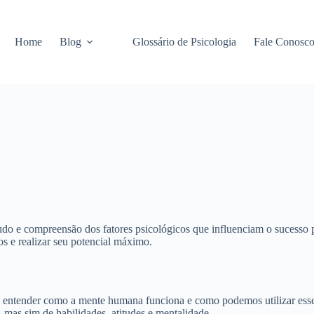
Home
Blog
Glossário de Psicologia
Fale Conosc
udo e compreensão dos fatores psicológicos que influenciam o sucesso 
os e realizar seu potencial máximo.
 a entender como a mente humana funciona e como podemos utilizar esse
 mas sim de habilidades, atitudes e mentalidade.