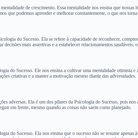
 mentalidade de crescimento. Essa mentalidade nos ensina que nossas ha
s que podemos aprender e melhorar constantemente, o que nos torna mai
sicologia do Sucesso. Ela se refere à capacidade de reconhecer, compr
ar decisões mais assertivas e a estabelecer relacionamentos saudáveis, o
gia do Sucesso. Ele nos ensina a cultivar uma mentalidade otimista e 
oluções criativas e a manter a motivação mesmo diante das adversidades.
ações adversas. Ela é um dos pilares da Psicologia do Sucesso, pois nos 
e seguir em frente, mesmo quando as coisas não saem como planejado.
logia do Sucesso. Ela nos ensina que o sucesso não se resume apenas à 