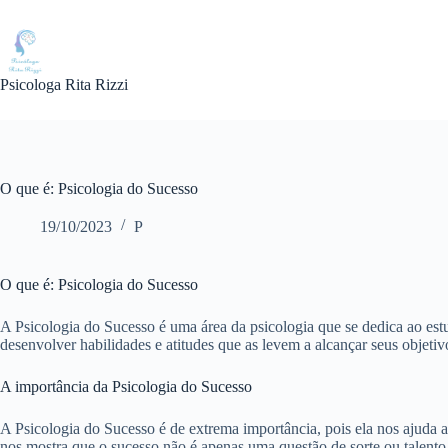
Pular
para
o
conteúdo
Psicologa Rita Rizzi
O que é: Psicologia do Sucesso
19/10/2023
P
O que é: Psicologia do Sucesso
A Psicologia do Sucesso é uma área da psicologia que se dedica ao est
desenvolver habilidades e atitudes que as levem a alcançar seus objetiv
A importância da Psicologia do Sucesso
A Psicologia do Sucesso é de extrema importância, pois ela nos ajuda
nos mostra que o sucesso não é apenas uma questão de sorte ou talento,