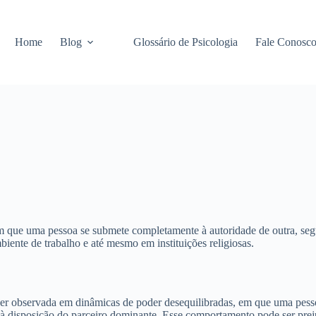
Home
Blog
Glossário de Psicologia
Fale Conosc
ue uma pessoa se submete completamente à autoridade de outra, segui
iente de trabalho e até mesmo em instituições religiosas.
er observada em dinâmicas de poder desequilibradas, em que uma pessoa
à disposição do parceiro dominante. Esse comportamento pode ser prejud