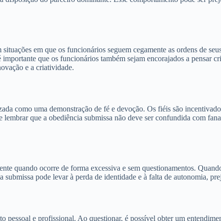
 situações em que os funcionários seguem cegamente as ordens de seus 
é importante que os funcionários também sejam encorajados a pensar cri
novação e a criatividade.
rizada como uma demonstração de fé e devoção. Os fiéis são incentivados
ante lembrar que a obediência submissa não deve ser confundida com fa
mente quando ocorre de forma excessiva e sem questionamentos. Quando
 submissa pode levar à perda de identidade e à falta de autonomia, pre
to pessoal e profissional. Ao questionar, é possível obter um entendim