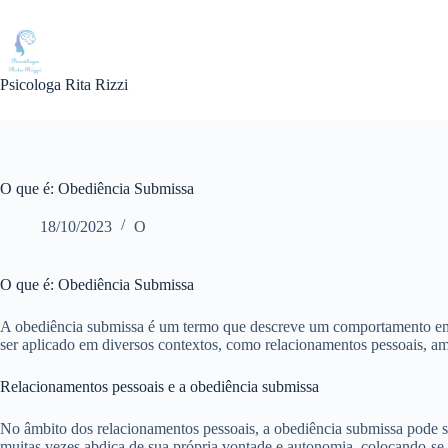
Pular
para
o
conteúdo
Psicologa Rita Rizzi
O que é: Obediência Submissa
18/10/2023
O
O que é: Obediência Submissa
A obediência submissa é um termo que descreve um comportamento em q
ser aplicado em diversos contextos, como relacionamentos pessoais, amb
Relacionamentos pessoais e a obediência submissa
No âmbito dos relacionamentos pessoais, a obediência submissa pode s
muitas vezes abdica de sua própria vontade e autonomia, colocando-se 