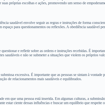
or suas próprias escolhas e ações, promovendo um senso de empoderame
ência saudável envolve seguir as regras e instruções de forma conscient
m espaço para questionamentos ou reflexões. A obediência saudável perm
uestionar e refletir sobre as ordens e instruções recebidas. É importan
tes saudáveis e não se submeter a situações que violem os próprios valo
 submissa excessiva. É importante que as pessoas se sintam à vontade p
trução de relacionamentos mais saudáveis e equilibrados.
dade em que uma pessoa está inserida. Em algumas culturas, a submissão
te estar ciente dessas influências e buscar um equilíbrio que respeite 