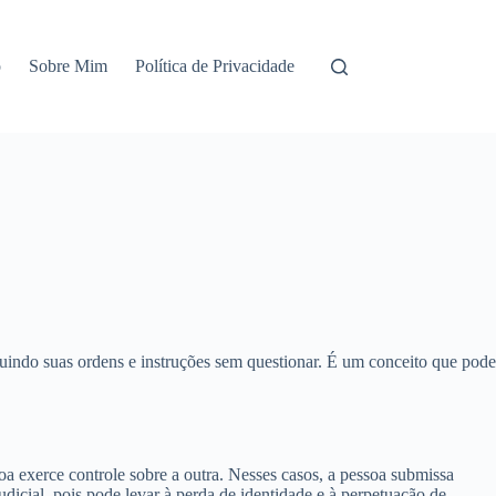
o
Sobre Mim
Política de Privacidade
ndo suas ordens e instruções sem questionar. É um conceito que pode
 exerce controle sobre a outra. Nesses casos, a pessoa submissa
icial, pois pode levar à perda de identidade e à perpetuação de