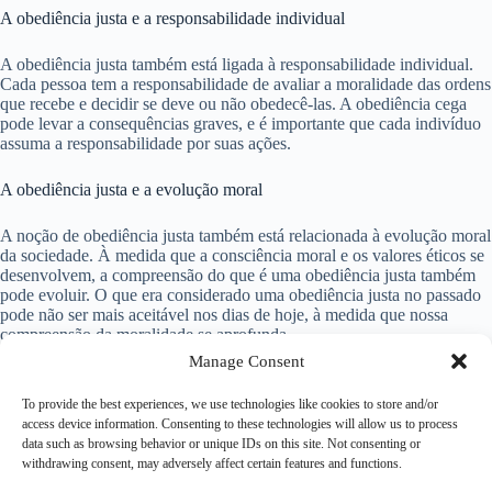
A obediência justa e a responsabilidade individual
A obediência justa também está ligada à responsabilidade individual.
Cada pessoa tem a responsabilidade de avaliar a moralidade das ordens
que recebe e decidir se deve ou não obedecê-las. A obediência cega
pode levar a consequências graves, e é importante que cada indivíduo
assuma a responsabilidade por suas ações.
A obediência justa e a evolução moral
A noção de obediência justa também está relacionada à evolução moral
da sociedade. À medida que a consciência moral e os valores éticos se
desenvolvem, a compreensão do que é uma obediência justa também
pode evoluir. O que era considerado uma obediência justa no passado
pode não ser mais aceitável nos dias de hoje, à medida que nossa
compreensão da moralidade se aprofunda.
Manage Consent
Conclusão
To provide the best experiences, we use technologies like cookies to store and/or
access device information. Consenting to these technologies will allow us to process
Em resumo, a obediência justa é a ideia de que nem todas as ordens
data such as browsing behavior or unique IDs on this site. Not consenting or
devem ser seguidas cegamente, e que a obediência a ordens superiores
withdrawing consent, may adversely affect certain features and functions.
deve estar condicionada à moralidade e à legalidade. É um conceito
que tem implicações importantes na filosofia moral, na teoria política e