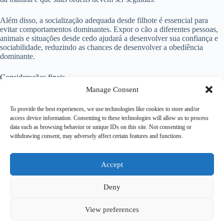
Além disso, a socialização adequada desde filhote é essencial para
evitar comportamentos dominantes. Expor o cão a diferentes pessoas,
animais e situações desde cedo ajudará a desenvolver sua confiança e
sociabilidade, reduzindo as chances de desenvolver a obediência
dominante.
Considerações finais
Manage Consent
A obediência dominante é um comportamento desafiador que pode
afetar a relação entre o cão e o dono. Identificar as causas do
To provide the best experiences, we use technologies like cookies to store and/or
comportamento e buscar ajuda profissional são passos importantes para
access device information. Consenting to these technologies will allow us to process
lidar com essa situação.
data such as browsing behavior or unique IDs on this site. Not consenting or
withdrawing consent, may adversely affect certain features and functions.
Com paciência, consistência e uma liderança clara, é possível tratar a
obediência dominante e estabelecer uma relação saudável e equilibrada
com o cão. Lembre-se de que cada animal é único, e o tratamento pode
Accept
variar de acordo com as características individuais de cada cão.
Deny
View preferences
Copyright © 2026 – Psicologa Rita Rizzi - by
Ti
Encontrei na