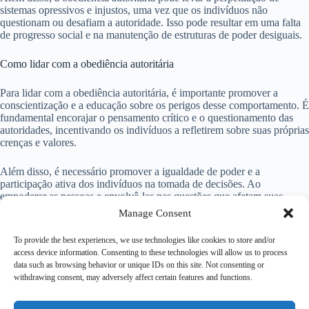
sistemas opressivos e injustos, uma vez que os indivíduos não
questionam ou desafiam a autoridade. Isso pode resultar em uma falta
de progresso social e na manutenção de estruturas de poder desiguais.
Como lidar com a obediência autoritária
Para lidar com a obediência autoritária, é importante promover a
conscientização e a educação sobre os perigos desse comportamento. É
fundamental encorajar o pensamento crítico e o questionamento das
autoridades, incentivando os indivíduos a refletirem sobre suas próprias
crenças e valores.
Além disso, é necessário promover a igualdade de poder e a
participação ativa dos indivíduos na tomada de decisões. Ao
empoderar as pessoas e envolvê-las nas questões que afetam suas
vidas, é possível reduzir a tendência à obediência cega e promover
Manage Consent
uma sociedade mais justa e democrática.
To provide the best experiences, we use technologies like cookies to store and/or
Considerações finais
access device information. Consenting to these technologies will allow us to process
data such as browsing behavior or unique IDs on this site. Not consenting or
withdrawing consent, may adversely affect certain features and functions.
A obediência autoritária é um fenômeno complexo que pode ter
consequências significativas para os indivíduos e para a sociedade.
Compreender os fatores que influenciam esse comportamento e buscar