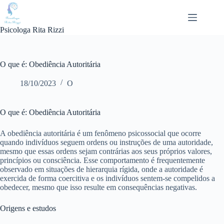
Pular
para
o
Psicologa Rita Rizzi
conteúdo
O que é: Obediência Autoritária
18/10/2023
O
O que é: Obediência Autoritária
A obediência autoritária é um fenômeno psicossocial que ocorre
quando indivíduos seguem ordens ou instruções de uma autoridade,
mesmo que essas ordens sejam contrárias aos seus próprios valores,
princípios ou consciência. Esse comportamento é frequentemente
observado em situações de hierarquia rígida, onde a autoridade é
exercida de forma coercitiva e os indivíduos sentem-se compelidos a
obedecer, mesmo que isso resulte em consequências negativas.
Origens e estudos