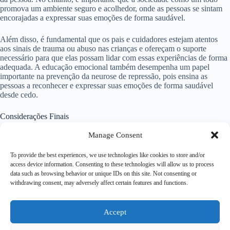
promova um ambiente seguro e acolhedor, onde as pessoas se sintam
encorajadas a expressar suas emoções de forma saudável.
Além disso, é fundamental que os pais e cuidadores estejam atentos
aos sinais de trauma ou abuso nas crianças e ofereçam o suporte
necessário para que elas possam lidar com essas experiências de forma
adequada. A educação emocional também desempenha um papel
importante na prevenção da neurose de repressão, pois ensina as
pessoas a reconhecer e expressar suas emoções de forma saudável
desde cedo.
Considerações Finais
Manage Consent
A neurose de repressão é um transtorno mental que pode ter um
impacto significativo na vida da pessoa que o vivencia. A repressão
To provide the best experiences, we use technologies like cookies to store and/or
excessiva de emoções, pensamentos e desejos pode levar a uma série
access device information. Consenting to these technologies will allow us to process
de consequências negativas, afetando a saúde mental, os
data such as browsing behavior or unique IDs on this site. Not consenting or
relacionamentos e a qualidade de vida. No entanto, com o tratamento
withdrawing consent, may adversely affect certain features and functions.
adequado, é possível aprender a lidar de forma saudável com as
emoções e desenvolver uma maior conexão consigo mesmo. É
importante buscar ajuda profissional caso você ou alguém que você
conheça esteja enfrentando dificuldades relacionadas à neurose de
Accept
repressão.