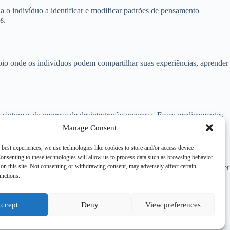
a o indivíduo a identificar e modificar padrões de pensamento
s.
oio onde os indivíduos podem compartilhar suas experiências, aprender
os sintomas da neurose de desintegração amorosa. Esses medicamentos
Manage Consent
 best experiences, we use technologies like cookies to store and/or access device
onsenting to these technologies will allow us to process data such as browsing behavior
on this site. Not consenting or withdrawing consent, may adversely affect certain
 buscar ajuda profissional se você ou alguém que você conhece estiver
unctions.
lacionamentos amorosos saudáveis e gratificantes.
ccept
Deny
View preferences