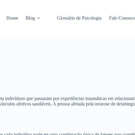
Home
Blog
Glossário de Psicologia
Fale Conosc
eta indivíduos que passaram por experiências traumáticas em relaciona
 vínculos afetivos saudáveis. A pessoa afetada pela neurose de desint
ue cada indivíduo pode ter uma combinação única de fatores que contri