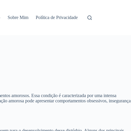
o
Sobre Mim
Política de Privacidade
mentos amorosos. Essa condição é caracterizada por uma intensa
egração amorosa pode apresentar comportamentos obsessivos, insegurança
buem para o desenvolvimento desse distúrbio. Alguns dos principais