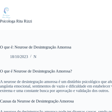
Pular
para
o
conteúdo
Psicologa Rita Rizzi
O que é: Neurose de Desintegração Amorosa
18/10/2023
N
O que é Neurose de Desintegração Amorosa?
A neurose de desintegração amorosa é um distúrbio psicológico que af
angústia emocional, sentimentos de vazio e dificuldade em estabelecer
extrema e uma constante busca por aprovação e validação dos outros.
Causas da Neurose de Desintegração Amorosa
A neurose de desintegração amorosa pode ter diversas causas, sendo q