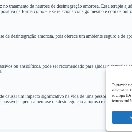
 no tratamento da neurose de desintegração amorosa. Essa terapia ajud
ositiva na forma como ele se relaciona consigo mesmo e com os outro
se de desintegração amorosa, pois oferece um ambiente seguro e de ap
ssivos ou ansiolíticos, pode ser recomendado para ajudar a controlar 
l.
To provide the
information. C
or unique IDs 
e causar um impacto significativo na vida de uma pessoa. É importante
features and f
 possível superar a neurose de desintegração amorosa e desenvolver re
A