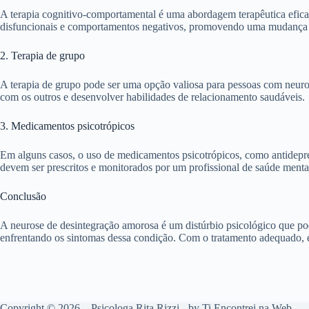
A terapia cognitivo-comportamental é uma abordagem terapêutica eficaz
disfuncionais e comportamentos negativos, promovendo uma mudança p
2. Terapia de grupo
A terapia de grupo pode ser uma opção valiosa para pessoas com neuro
com os outros e desenvolver habilidades de relacionamento saudáveis.
3. Medicamentos psicotrópicos
Em alguns casos, o uso de medicamentos psicotrópicos, como antidepre
devem ser prescritos e monitorados por um profissional de saúde menta
Conclusão
A neurose de desintegração amorosa é um distúrbio psicológico que pod
enfrentando os sintomas dessa condição. Com o tratamento adequado, é
Copyright © 2026 – Psicologa Rita Rizzi - by
Ti
Encontrei na Web