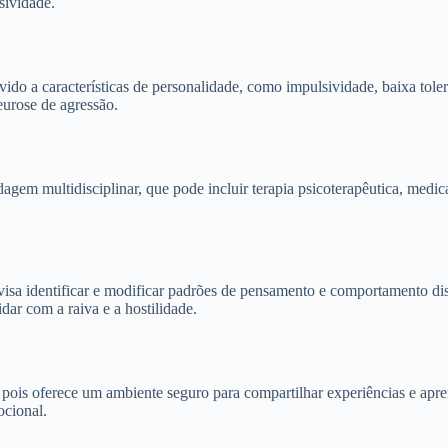
sividade.
do a características de personalidade, como impulsividade, baixa toler
eurose de agressão.
em multidisciplinar, que pode incluir terapia psicoterapêutica, medica
sa identificar e modificar padrões de pensamento e comportamento disfu
idar com a raiva e a hostilidade.
, pois oferece um ambiente seguro para compartilhar experiências e apr
ocional.