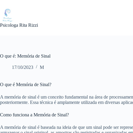
Pular
para
o
conteúdo
Psicologa Rita Rizzi
O que é: Memória de Sinal
17/10/2023
M
O que é Memória de Sinal?
A memória de sinal é um conceito fundamental na área de processamento
posteriormente. Essa técnica é amplamente utilizada em diversas aplic
Como funciona a Memória de Sinal?
A memória de sinal é baseada na ideia de que um sinal pode ser repre
armazenar o sinal original, as amostras são registradas e organizadas