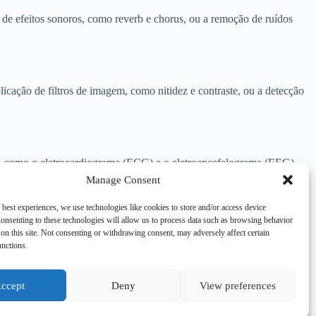
 de efeitos sonoros, como reverb e chorus, ou a remoção de ruídos
icação de filtros de imagem, como nitidez e contraste, ou a detecção
no, como o eletrocardiograma (ECG) e o eletroencefalograma (EEG).
Manage Consent
 best experiences, we use technologies like cookies to store and/or access device
onsenting to these technologies will allow us to process data such as browsing behavior
on this site. Not consenting or withdrawing consent, may adversely affect certain
re um sinal original, possibilitando sua utilização em diversas
unctions.
confiáveis.
ccept
Deny
View preferences