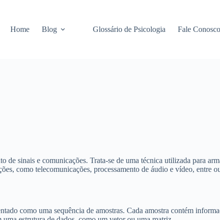
Home
Blog
Glossário de Psicologia
Fale Conosc
 de sinais e comunicações. Trata-se de uma técnica utilizada para arma
ações, como telecomunicações, processamento de áudio e vídeo, entre ou
sentado como uma sequência de amostras. Cada amostra contém informaç
 em uma estrutura de dados, como um vetor ou uma matriz.