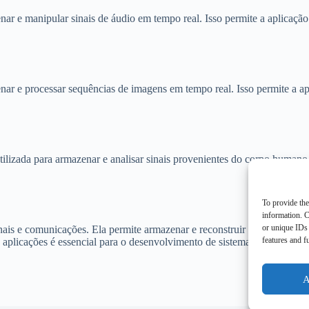
ar e manipular sinais de áudio em tempo real. Isso permite a aplicação
ar e processar sequências de imagens em tempo real. Isso permite a apl
utilizada para armazenar e analisar sinais provenientes do corpo huma
To provide the
information. C
or unique IDs 
is e comunicações. Ela permite armazenar e reconstruir informações sob
features and f
aplicações é essencial para o desenvolvimento de sistemas eficientes e 
A