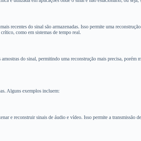
ica é utilizada em aplicações onde o sinal é não estacionário, ou seja,
mais recentes do sinal são armazenadas. Isso permite uma reconstrução 
 crítico, como em sistemas de tempo real.
amostras do sinal, permitindo uma reconstrução mais precisa, porém mai
eas. Alguns exemplos incluem:
enar e reconstruir sinais de áudio e vídeo. Isso permite a transmissão