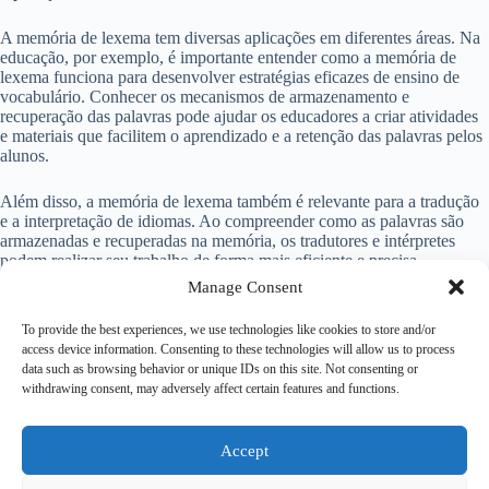
A memória de lexema tem diversas aplicações em diferentes áreas. Na
educação, por exemplo, é importante entender como a memória de
lexema funciona para desenvolver estratégias eficazes de ensino de
vocabulário. Conhecer os mecanismos de armazenamento e
recuperação das palavras pode ajudar os educadores a criar atividades
e materiais que facilitem o aprendizado e a retenção das palavras pelos
alunos.
Além disso, a memória de lexema também é relevante para a tradução
e a interpretação de idiomas. Ao compreender como as palavras são
armazenadas e recuperadas na memória, os tradutores e intérpretes
podem realizar seu trabalho de forma mais eficiente e precisa,
garantindo uma comunicação eficaz entre diferentes idiomas.
Manage Consent
Conclusão
To provide the best experiences, we use technologies like cookies to store and/or
access device information. Consenting to these technologies will allow us to process
data such as browsing behavior or unique IDs on this site. Not consenting or
A memória de lexema é um aspecto fundamental da nossa capacidade
withdrawing consent, may adversely affect certain features and functions.
de compreender e produzir palavras. Ela nos permite reconhecer e
entender as palavras que encontramos, além de nos ajudar a formar
frases coerentes ao falar ou escrever. Compreender como a memória de
lexema funciona pode nos ajudar a melhorar nosso vocabulário e
Accept
aprimorar nossas habilidades linguísticas em diferentes contextos.