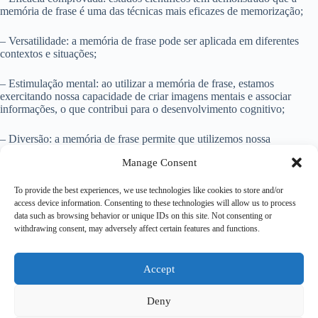
memória de frase é uma das técnicas mais eficazes de memorização;
– Versatilidade: a memória de frase pode ser aplicada em diferentes
contextos e situações;
– Estimulação mental: ao utilizar a memória de frase, estamos
exercitando nossa capacidade de criar imagens mentais e associar
informações, o que contribui para o desenvolvimento cognitivo;
– Diversão: a memória de frase permite que utilizemos nossa
criatividade e senso de humor para criar histórias absurdas, tornando o
Manage Consent
processo de memorização mais divertido e prazeroso.
To provide the best experiences, we use technologies like cookies to store and/or
Conclusão
access device information. Consenting to these technologies will allow us to process
data such as browsing behavior or unique IDs on this site. Not consenting or
A memória de frase é uma técnica poderosa e eficiente para melhorar
withdrawing consent, may adversely affect certain features and functions.
nossa capacidade de memorização. Ao associar palavras ou frases a
imagens vívidas e absurdas, facilitamos o processo de recordação e
tornamos a memorização mais divertida. Experimente utilizar a
memória de frase em seu dia a dia e aproveite os benefícios dessa
Accept
técnica para potencializar sua memória e aprendizado.
Deny