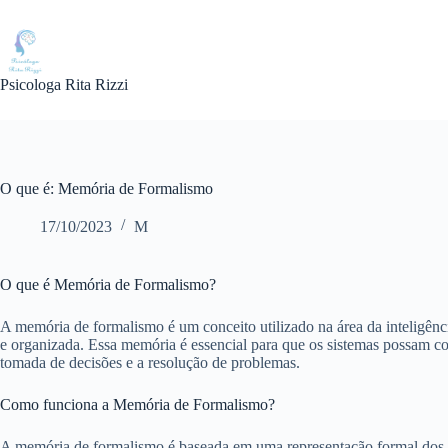
Pular
para
o
conteúdo
Psicologa Rita Rizzi
O que é: Memória de Formalismo
17/10/2023
M
O que é Memória de Formalismo?
A memória de formalismo é um conceito utilizado na área da inteligênc
e organizada. Essa memória é essencial para que os sistemas possam co
tomada de decisões e a resolução de problemas.
Como funciona a Memória de Formalismo?
A memória de formalismo é baseada em uma representação formal dos d