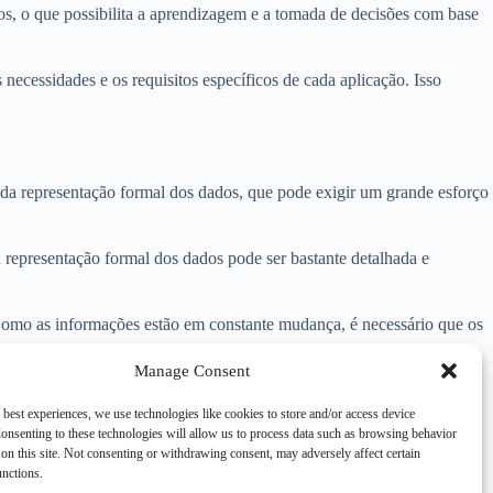
os, o que possibilita a aprendizagem e a tomada de decisões com base
ecessidades e os requisitos específicos de cada aplicação. Isso
da representação formal dos dados, que pode exigir um grande esforço
epresentação formal dos dados pode ser bastante detalhada e
 Como as informações estão em constante mudança, é necessário que os
Manage Consent
 best experiences, we use technologies like cookies to store and/or access device
onsenting to these technologies will allow us to process data such as browsing behavior
 os sistemas possam armazenar, manipular e processar informações de
on this site. Not consenting or withdrawing consent, may adversely affect certain
exas. Apesar dos desafios e limitações, a memória de formalismo
unctions.