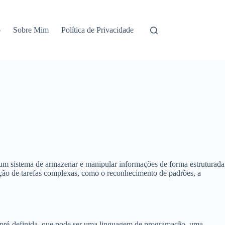
o
Sobre Mim
Política de Privacidade
e um sistema de armazenar e manipular informações de forma estruturada
ação de tarefas complexas, como o reconhecimento de padrões, a
 pré-definida, que pode ser uma linguagem de programação, uma