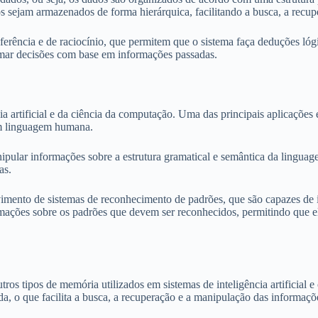
os sejam armazenados de forma hierárquica, facilitando a busca, a recu
rência e de raciocínio, que permitem que o sistema faça deduções lóg
mar decisões com base em informações passadas.
ia artificial e da ciência da computação. Uma das principais aplicaçõ
 em linguagem humana.
pular informações sobre a estrutura gramatical e semântica da linguage
as.
nto de sistemas de reconhecimento de padrões, que são capazes de ident
mações sobre os padrões que devem ser reconhecidos, permitindo que el
os tipos de memória utilizados em sistemas de inteligência artificial 
a, o que facilita a busca, a recuperação e a manipulação das informaçõ