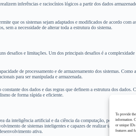
alizem inferências e raciocínios lógicos a partir dos dados armazenad
rmite que os sistemas sejam adaptados e modificados de acordo com as n
s, sem a necessidade de alterar toda a estrutura do sistema.
s desafios e limitações. Um dos principais desafios é a complexidade 
apacidade de processamento e de armazenamento dos sistemas. Como a r
acionais para ser manipulada e armazenada.
o constante dos dados e das regras que definem a estrutura dos dados.
lismo de forma rápida e eficiente.
To provide the
information. C
da inteligência artificial e da ciência da computação, permitindo que
or unique IDs 
olvimento de sistemas inteligentes e capazes de realizar tarefas compl
features and f
desenvolvimento ativa.