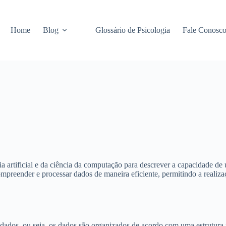
Home
Blog
Glossário de Psicologia
Fale Conosc
ia artificial e da ciência da computação para descrever a capacidade d
mpreender e processar dados de maneira eficiente, permitindo a realiz
ados, ou seja, os dados são organizados de acordo com uma estrutura