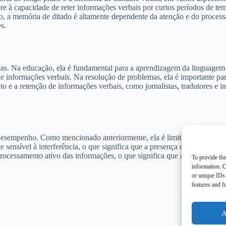
e à capacidade de reter informações verbais por curtos períodos de temp
o, a memória de ditado é altamente dependente da atenção e do proces
s.
áreas. Na educação, ela é fundamental para a aprendizagem da linguage
de informações verbais. Na resolução de problemas, ela é importante par
o e a retenção de informações verbais, como jornalistas, tradutores e
desempenho. Como mencionado anteriormente, ela é limitada em termos 
e sensível à interferência, o que significa que a presença de informaçõ
rocessamento ativo das informações, o que significa que a distração o
To provide the
information. C
or unique IDs 
features and f
A