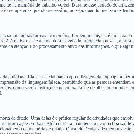
amente na memória de trabalho verbal. Durante esse período de armaze
 são recuperadas quando necessário, ou seja, quando precisamos lembrar
ferenciam de outras formas de memória. Primeiramente, ela é limitada 
. Além disso, ela é altamente sensível à interferência, ou seja, a pres
nte da atenção e do processamento ativo das informações, o que signifi
da cotidiana. Ela é essencial para a aprendizagem da linguagem, permi
compreensão da linguagem falada, permitindo que as pessoas entendam 
rbais, como seguir instruções ou lembrar-se de detalhes importantes e
l.
mória de ditado. Uma delas é a prática regular de atividades que envol
lvam informações verbais. Além disso, a manutenção de uma boa saúde ge
ncionamento da memória de ditado. O uso de técnicas de memorização, 