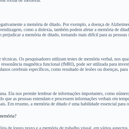
essa forma de memória.
gativamente a memória de ditado. Por exemplo, a doença de Alzheimer e
prendizagem, como a dislexia, também podem afetar a memória de ditado
m prejudicar a memória de ditado, tornando mais difícil para as pessoa
écnicas. Os pesquisadores utilizam testes de memória verbal, nos quais 
essonância magnética funcional (fMRI), pode ser utilizada para invest
nos cerebrais específicos, como resultado de lesões ou doenças, para
. Ela nos permite lembrar de informações importantes, como números de
tindo que as pessoas entendam e processem informações verbais em temp
rbais. Em resumo, a memória de ditado é uma habilidade essencial par
 memória?
ia de longo prazo e a memória de trabalho visual, em vários aspectos.