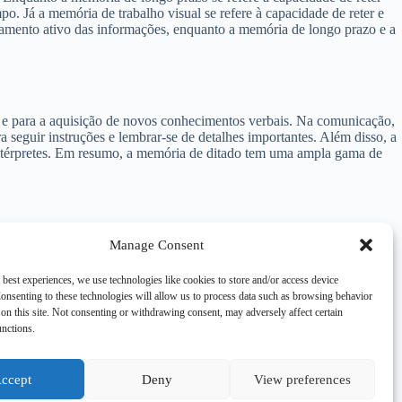
o. Já a memória de trabalho visual se refere à capacidade de reter e
samento ativo das informações, enquanto a memória de longo prazo e a
m e para a aquisição de novos conhecimentos verbais. Na comunicação,
a seguir instruções e lembrar-se de detalhes importantes. Além disso, a
 intérpretes. Em resumo, a memória de ditado tem uma ampla gama de
de capacidade, o que significa que só podemos reter uma quantidade
Manage Consent
es semelhantes pode dificultar a recuperação das informações corretas.
u a falta de concentração podem afetar negativamente o desempenho
 best experiences, we use technologies like cookies to store and/or access device
onsenting to these technologies will allow us to process data such as browsing behavior
on this site. Not consenting or withdrawing consent, may adversely affect certain
unctions.
ccept
Deny
View preferences