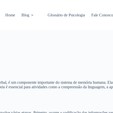
Home
Blog
Glossário de Psicologia
Fale Conosc
bal, é um componente importante do sistema de memória humana. Ela 
ria é essencial para atividades como a compreensão da linguagem, a a
lve várias etapas. Primeiro, ocorre a codificação das informações verb