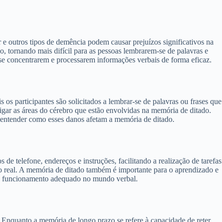
 outros tipos de demência podem causar prejuízos significativos na
, tornando mais difícil para as pessoas lembrarem-se de palavras e
s se concentrarem e processarem informações verbais de forma eficaz.
os participantes são solicitados a lembrar-se de palavras ou frases que
igar as áreas do cérebro que estão envolvidas na memória de ditado.
 entender como esses danos afetam a memória de ditado.
 telefone, endereços e instruções, facilitando a realização de tarefas
o real. A memória de ditado também é importante para o aprendizado e
a o funcionamento adequado no mundo verbal.
 Enquanto a memória de longo prazo se refere à capacidade de reter