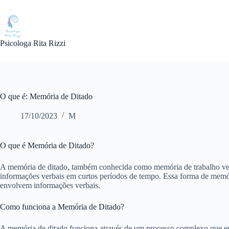
Pular
para
o
conteúdo
Psicologa Rita Rizzi
O que é: Memória de Ditado
17/10/2023
M
O que é Memória de Ditado?
A memória de ditado, também conhecida como memória de trabalho ver
informações verbais em curtos períodos de tempo. Essa forma de memó
envolvem informações verbais.
Como funciona a Memória de Ditado?
A memória de ditado funciona através de um processo complexo que envo