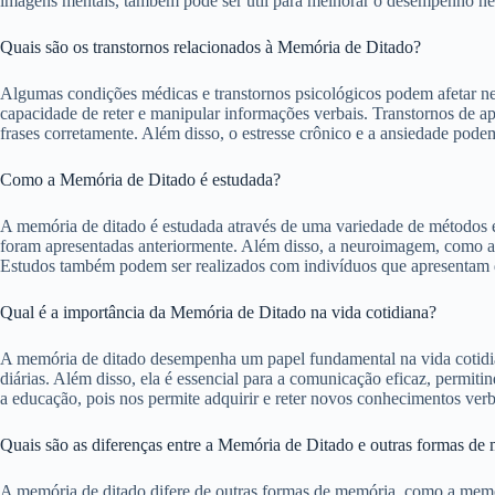
imagens mentais, também pode ser útil para melhorar o desempenho n
Quais são os transtornos relacionados à Memória de Ditado?
Algumas condições médicas e transtornos psicológicos podem afetar ne
capacidade de reter e manipular informações verbais. Transtornos de a
frases corretamente. Além disso, o estresse crônico e a ansiedade pode
Como a Memória de Ditado é estudada?
A memória de ditado é estudada através de uma variedade de métodos e t
foram apresentadas anteriormente. Além disso, a neuroimagem, como a r
Estudos também podem ser realizados com indivíduos que apresentam da
Qual é a importância da Memória de Ditado na vida cotidiana?
A memória de ditado desempenha um papel fundamental na vida cotidiana
diárias. Além disso, ela é essencial para a comunicação eficaz, permi
a educação, pois nos permite adquirir e reter novos conhecimentos ve
Quais são as diferenças entre a Memória de Ditado e outras formas de
A memória de ditado difere de outras formas de memória, como a memór