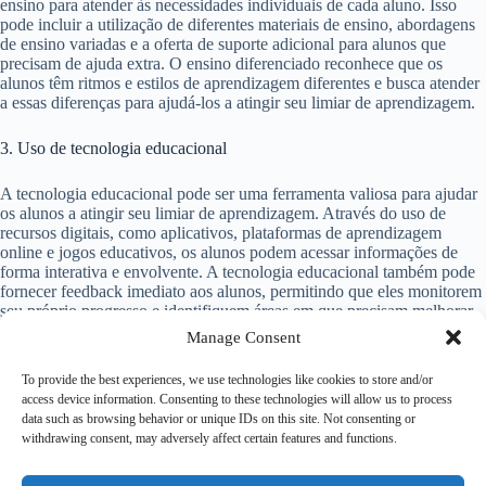
ensino para atender às necessidades individuais de cada aluno. Isso
pode incluir a utilização de diferentes materiais de ensino, abordagens
de ensino variadas e a oferta de suporte adicional para alunos que
precisam de ajuda extra. O ensino diferenciado reconhece que os
alunos têm ritmos e estilos de aprendizagem diferentes e busca atender
a essas diferenças para ajudá-los a atingir seu limiar de aprendizagem.
3. Uso de tecnologia educacional
A tecnologia educacional pode ser uma ferramenta valiosa para ajudar
os alunos a atingir seu limiar de aprendizagem. Através do uso de
recursos digitais, como aplicativos, plataformas de aprendizagem
online e jogos educativos, os alunos podem acessar informações de
forma interativa e envolvente. A tecnologia educacional também pode
fornecer feedback imediato aos alunos, permitindo que eles monitorem
seu próprio progresso e identifiquem áreas em que precisam melhorar.
Manage Consent
Conclusão
To provide the best experiences, we use technologies like cookies to store and/or
access device information. Consenting to these technologies will allow us to process
O limiar de aprendizagem é um conceito fundamental no campo da
data such as browsing behavior or unique IDs on this site. Not consenting or
educação. Compreender esse conceito e os fatores que o influenciam
withdrawing consent, may adversely affect certain features and functions.
pode ajudar educadores e alunos a desenvolver estratégias eficazes
para alcançar o máximo potencial de aprendizagem. Ao reconhecer o
limiar de aprendizagem como um marco importante, podemos garantir