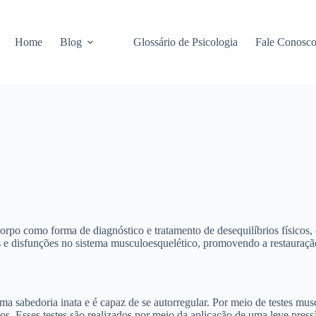
Home
Blog
Glossário de Psicologia
Fale Conosc
corpo como forma de diagnóstico e tratamento de desequilíbrios físico
os e disfunções no sistema musculoesquelético, promovendo a restauração
 sabedoria inata e é capaz de se autorregular. Por meio de testes muscu
ueios. Esses testes são realizados por meio da aplicação de uma leve p