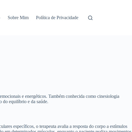
o
Sobre Mim
Política de Privacidade
s, emocionais e energéticos. Também conhecida como cinesiologia
 do equilíbrio e da saúde.
lares específicos, o terapeuta avalia a resposta do corpo a estímulos
ressão em determinados músculos, enquanto o paciente realiza movimentos