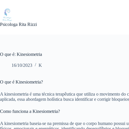
Pular
para
o
conteúdo
Psicologa Rita Rizzi
O que é: Kinesiometria
16/10/2023
K
O que é Kinesiometria?
A kinesiometria é uma técnica terapêutica que utiliza o movimento do 
aplicada, essa abordagem holística busca identificar e corrigir bloquei
Como funciona a Kinesiometria?
A kinesiometria baseia-se na premissa de que o corpo humano possui uma
físicos, emocionais e energéticos, identificando desequilíbrios e bloq