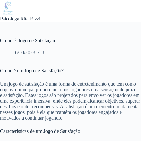
Pular
para
o
Psicologa Rita Rizzi
conteúdo
O que é: Jogo de Satisfação
16/10/2023
J
O que é um Jogo de Satisfação?
Um jogo de satisfação é uma forma de entretenimento que tem como
objetivo principal proporcionar aos jogadores uma sensação de prazer
e satisfação. Esses jogos são projetados para envolver os jogadores em
uma experiência imersiva, onde eles podem alcançar objetivos, superar
desafios e obter recompensas. A satisfação é um elemento fundamental
nesses jogos, pois é ela que mantém os jogadores engajados e
motivados a continuar jogando.
Características de um Jogo de Satisfação