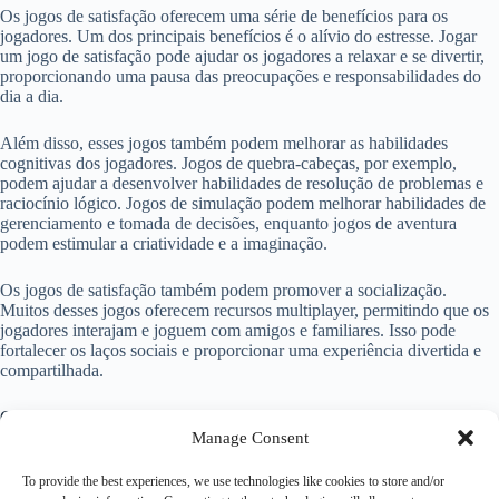
Os jogos de satisfação oferecem uma série de benefícios para os
jogadores. Um dos principais benefícios é o alívio do estresse. Jogar
um jogo de satisfação pode ajudar os jogadores a relaxar e se divertir,
proporcionando uma pausa das preocupações e responsabilidades do
dia a dia.
Além disso, esses jogos também podem melhorar as habilidades
cognitivas dos jogadores. Jogos de quebra-cabeças, por exemplo,
podem ajudar a desenvolver habilidades de resolução de problemas e
raciocínio lógico. Jogos de simulação podem melhorar habilidades de
gerenciamento e tomada de decisões, enquanto jogos de aventura
podem estimular a criatividade e a imaginação.
Os jogos de satisfação também podem promover a socialização.
Muitos desses jogos oferecem recursos multiplayer, permitindo que os
jogadores interajam e joguem com amigos e familiares. Isso pode
fortalecer os laços sociais e proporcionar uma experiência divertida e
compartilhada.
Considerações Finais
Manage Consent
Os jogos de satisfação são uma forma popular de entretenimento que
To provide the best experiences, we use technologies like cookies to store and/or
oferece aos jogadores uma experiência gratificante e envolvente. Com