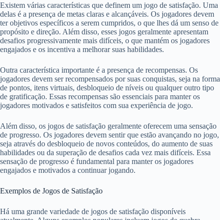
Existem várias características que definem um jogo de satisfação. Uma
delas é a presença de metas claras e alcançáveis. Os jogadores devem
ter objetivos específicos a serem cumpridos, o que lhes dá um senso de
propósito e direção. Além disso, esses jogos geralmente apresentam
desafios progressivamente mais difíceis, o que mantém os jogadores
engajados e os incentiva a melhorar suas habilidades.
Outra característica importante é a presença de recompensas. Os
jogadores devem ser recompensados ​​por suas conquistas, seja na forma
de pontos, itens virtuais, desbloqueio de níveis ou qualquer outro tipo
de gratificação. Essas recompensas são essenciais para manter os
jogadores motivados e satisfeitos com sua experiência de jogo.
Além disso, os jogos de satisfação geralmente oferecem uma sensação
de progresso. Os jogadores devem sentir que estão avançando no jogo,
seja através do desbloqueio de novos conteúdos, do aumento de suas
habilidades ou da superação de desafios cada vez mais difíceis. Essa
sensação de progresso é fundamental para manter os jogadores
engajados e motivados a continuar jogando.
Exemplos de Jogos de Satisfação
Há uma grande variedade de jogos de satisfação disponíveis