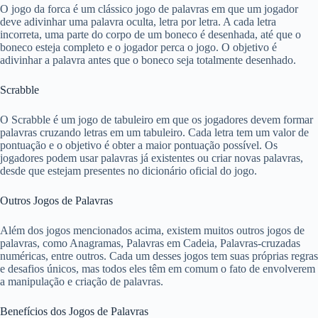
O jogo da forca é um clássico jogo de palavras em que um jogador
deve adivinhar uma palavra oculta, letra por letra. A cada letra
incorreta, uma parte do corpo de um boneco é desenhada, até que o
boneco esteja completo e o jogador perca o jogo. O objetivo é
adivinhar a palavra antes que o boneco seja totalmente desenhado.
Scrabble
O Scrabble é um jogo de tabuleiro em que os jogadores devem formar
palavras cruzando letras em um tabuleiro. Cada letra tem um valor de
pontuação e o objetivo é obter a maior pontuação possível. Os
jogadores podem usar palavras já existentes ou criar novas palavras,
desde que estejam presentes no dicionário oficial do jogo.
Outros Jogos de Palavras
Além dos jogos mencionados acima, existem muitos outros jogos de
palavras, como Anagramas, Palavras em Cadeia, Palavras-cruzadas
numéricas, entre outros. Cada um desses jogos tem suas próprias regras
e desafios únicos, mas todos eles têm em comum o fato de envolverem
a manipulação e criação de palavras.
Benefícios dos Jogos de Palavras