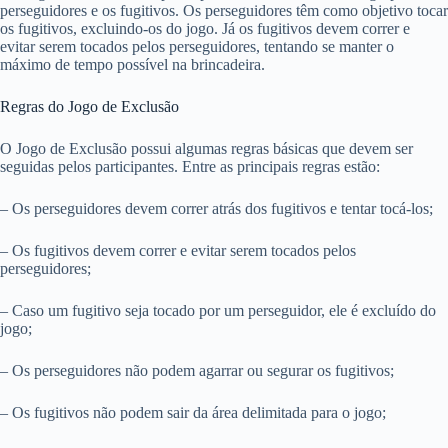
perseguidores e os fugitivos. Os perseguidores têm como objetivo tocar
os fugitivos, excluindo-os do jogo. Já os fugitivos devem correr e
evitar serem tocados pelos perseguidores, tentando se manter o
máximo de tempo possível na brincadeira.
Regras do Jogo de Exclusão
O Jogo de Exclusão possui algumas regras básicas que devem ser
seguidas pelos participantes. Entre as principais regras estão:
– Os perseguidores devem correr atrás dos fugitivos e tentar tocá-los;
– Os fugitivos devem correr e evitar serem tocados pelos
perseguidores;
– Caso um fugitivo seja tocado por um perseguidor, ele é excluído do
jogo;
– Os perseguidores não podem agarrar ou segurar os fugitivos;
– Os fugitivos não podem sair da área delimitada para o jogo;