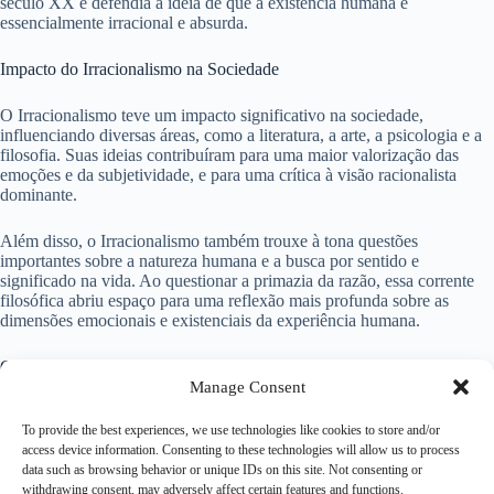
século XX e defendia a ideia de que a existência humana é
essencialmente irracional e absurda.
Impacto do Irracionalismo na Sociedade
O Irracionalismo teve um impacto significativo na sociedade,
influenciando diversas áreas, como a literatura, a arte, a psicologia e a
filosofia. Suas ideias contribuíram para uma maior valorização das
emoções e da subjetividade, e para uma crítica à visão racionalista
dominante.
Além disso, o Irracionalismo também trouxe à tona questões
importantes sobre a natureza humana e a busca por sentido e
significado na vida. Ao questionar a primazia da razão, essa corrente
filosófica abriu espaço para uma reflexão mais profunda sobre as
dimensões emocionais e existenciais da experiência humana.
Conclusão
Manage Consent
Em suma, o Irracionalismo é uma corrente filosófica que questiona a
To provide the best experiences, we use technologies like cookies to store and/or
capacidade da razão humana em compreender a realidade em sua
access device information. Consenting to these technologies will allow us to process
totalidade. Valorizando as emoções, intuições e sentimentos como
data such as browsing behavior or unique IDs on this site. Not consenting or
formas de conhecimento legítimas, o Irracionalismo oferece uma
withdrawing consent, may adversely affect certain features and functions.
perspectiva alternativa à visão racionalista dominante. Embora receba