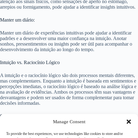
atenção aos sinais físicos, como sensações de aperto no estômago,
arrepios ou formigamento, pode ajudar a identificar insights intuitivos.
Manter um diário:
Manter um diário de experiências intuitivas pode ajudar a identificar
padrões e a desenvolver uma maior confiança na intuição. Anotar
sonhos, pressentimentos ou insights pode ser útil para acompanhar o
desenvolvimento da intuição ao longo do tempo.
Intuição vs. Raciocínio Lógico
A intuição e o raciocínio lógico são dois processos mentais diferentes,
mas complementares. Enquanto a intuição é baseada em sentimentos e
percepções imediatas, o raciocínio lógico é baseado na análise lógica e
na avaliação de evidências. Ambos os processos têm suas vantagens e
desvantagens e podem ser usados de forma complementar para tomar
decisões informadas.
Conclusão
Manage Consent
A intuição é uma habilidade valiosa que nos ajuda a compreender o
To provide the best experiences, we use technologies like cookies to store and/or
mundo de forma mais profunda e tomar decisões eficazes. É uma