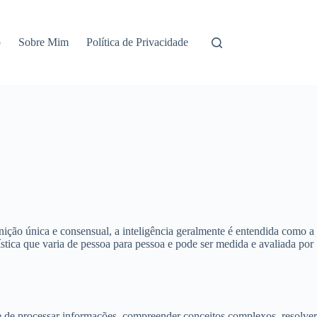
o
Sobre Mim
Política de Privacidade
nição única e consensual, a inteligência geralmente é entendida como a
ística que varia de pessoa para pessoa e pode ser medida e avaliada por
de de processar informações, compreender conceitos complexos, resolver