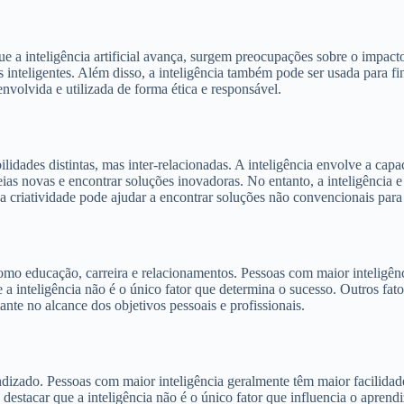
ue a inteligência artificial avança, surgem preocupações sobre o impac
as inteligentes. Além disso, a inteligência também pode ser usada para 
envolvida e utilizada de forma ética e responsável.
ilidades distintas, mas inter-relacionadas. A inteligência envolve a cap
deias novas e encontrar soluções inovadoras. No entanto, a inteligênci
 e a criatividade pode ajudar a encontrar soluções não convencionais pa
 como educação, carreira e relacionamentos. Pessoas com maior intelig
ue a inteligência não é o único fator que determina o sucesso. Outros fa
e no alcance dos objetivos pessoais e profissionais.
dizado. Pessoas com maior inteligência geralmente têm maior facilida
estacar que a inteligência não é o único fator que influencia o aprendi