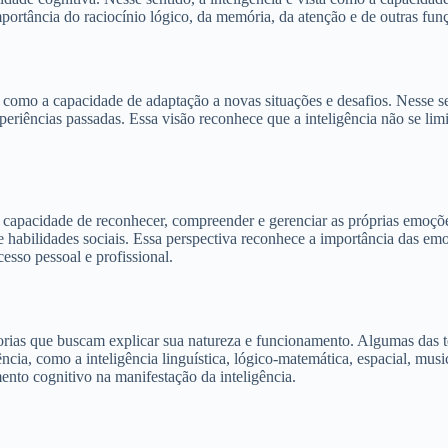
mportância do raciocínio lógico, da memória, da atenção e de outras fun
omo a capacidade de adaptação a novas situações e desafios. Nesse senti
periências passadas. Essa visão reconhece que a inteligência não se li
à capacidade de reconhecer, compreender e gerenciar as próprias emoçõ
 habilidades sociais. Essa perspectiva reconhece a importância das emo
esso pessoal e profissional.
rias que buscam explicar sua natureza e funcionamento. Algumas das teo
cia, como a inteligência linguística, lógico-matemática, espacial, musica
nto cognitivo na manifestação da inteligência.