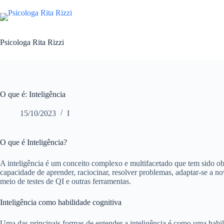
Pular
para
o
conteúdo
Psicologa Rita Rizzi
O que é: Inteligência
15/10/2023
I
O que é Inteligência?
A inteligência é um conceito complexo e multifacetado que tem sido ob
capacidade de aprender, raciocinar, resolver problemas, adaptar-se a no
meio de testes de QI e outras ferramentas.
Inteligência como habilidade cognitiva
Uma das principais formas de entender a inteligência é como uma habil