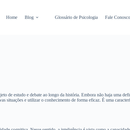
Home
Blog
Glossário de Psicologia
Fale Conosc
jeto de estudo e debate ao longo da história. Embora não haja uma defi
vas situações e utilizar o conhecimento de forma eficaz. É uma caracter
idade cognitiva. Nesse sentido, a inteligência é vista como a capacida