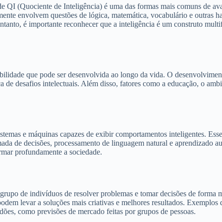
e QI (Quociente de Inteligência) é uma das formas mais comuns de aval
mente envolvem questões de lógica, matemática, vocabulário e outras h
nto, é importante reconhecer que a inteligência é um construto multif
abilidade que pode ser desenvolvida ao longo da vida. O desenvolviment
sca de desafios intelectuais. Além disso, fatores como a educação, o a
istemas e máquinas capazes de exibir comportamentos inteligentes. Esse
da de decisões, processamento de linguagem natural e aprendizado autom
formar profundamente a sociedade.
 grupo de indivíduos de resolver problemas e tomar decisões de forma ma
podem levar a soluções mais criativas e melhores resultados. Exemplos d
dões, como previsões de mercado feitas por grupos de pessoas.