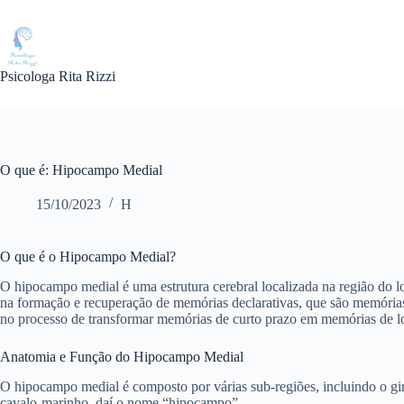
Pular
para
o
conteúdo
Psicologa Rita Rizzi
O que é: Hipocampo Medial
15/10/2023
H
O que é o Hipocampo Medial?
O hipocampo medial é uma estrutura cerebral localizada na região do 
na formação e recuperação de memórias declarativas, que são memórias
no processo de transformar memórias de curto prazo em memórias de l
Anatomia e Função do Hipocampo Medial
O hipocampo medial é composto por várias sub-regiões, incluindo o gir
cavalo-marinho, daí o nome “hipocampo”.