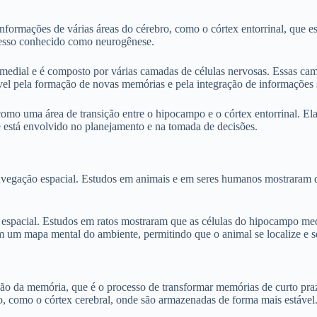
nformações de várias áreas do cérebro, como o córtex entorrinal, que e
cesso conhecido como neurogênese.
dial e é composto por várias camadas de células nervosas. Essas cama
 pela formação de novas memórias e pela integração de informações s
 como uma área de transição entre o hipocampo e o córtex entorrinal. 
e está envolvido no planejamento e na tomada de decisões.
egação espacial. Estudos em animais e em seres humanos mostraram q
spacial. Estudos em ratos mostraram que as células do hipocampo medi
m um mapa mental do ambiente, permitindo que o animal se localize e s
 da memória, que é o processo de transformar memórias de curto praz
o, como o córtex cerebral, onde são armazenadas de forma mais estável