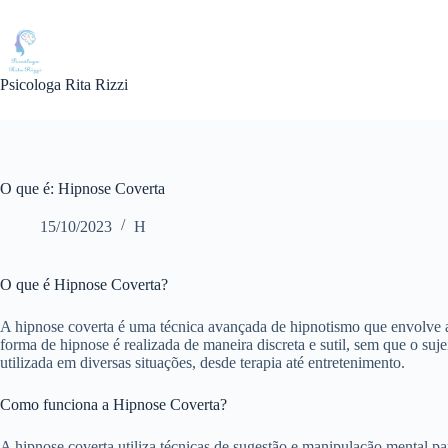
Pular
para
o
conteúdo
Psicologa Rita Rizzi
O que é: Hipnose Coverta
15/10/2023
H
O que é Hipnose Coverta?
A hipnose coverta é uma técnica avançada de hipnotismo que envolve 
forma de hipnose é realizada de maneira discreta e sutil, sem que o s
utilizada em diversas situações, desde terapia até entretenimento.
Como funciona a Hipnose Coverta?
A hipnose coverta utiliza técnicas de sugestão e manipulação mental pa