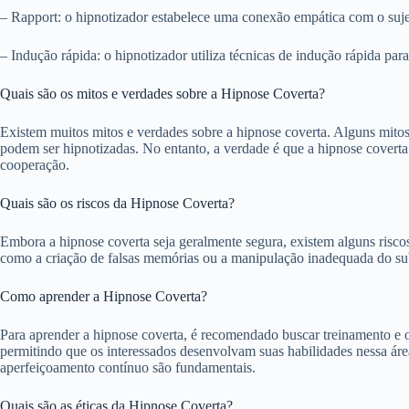
– Rapport: o hipnotizador estabelece uma conexão empática com o sujei
– Indução rápida: o hipnotizador utiliza técnicas de indução rápida par
Quais são os mitos e verdades sobre a Hipnose Coverta?
Existem muitos mitos e verdades sobre a hipnose coverta. Alguns mitos
podem ser hipnotizadas. No entanto, a verdade é que a hipnose coverta
cooperação.
Quais são os riscos da Hipnose Coverta?
Embora a hipnose coverta seja geralmente segura, existem alguns riscos 
como a criação de falsas memórias ou a manipulação inadequada do subc
Como aprender a Hipnose Coverta?
Para aprender a hipnose coverta, é recomendado buscar treinamento e o
permitindo que os interessados desenvolvam suas habilidades nessa áre
aperfeiçoamento contínuo são fundamentais.
Quais são as éticas da Hipnose Coverta?