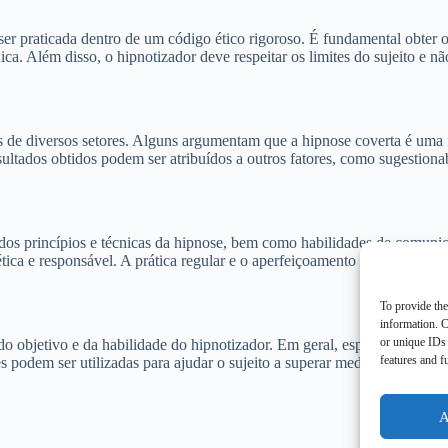
r praticada dentro de um código ético rigoroso. É fundamental obter o 
nica. Além disso, o hipnotizador deve respeitar os limites do sujeito e nã
cas de diversos setores. Alguns argumentam que a hipnose coverta é uma
sultados obtidos podem ser atribuídos a outros fatores, como sugestiona
 dos princípios e técnicas da hipnose, bem como habilidades de comuni
 ética e responsável. A prática regular e o aperfeiçoamento contínuo ta
To provide the
information. C
or unique IDs 
 objetivo e da habilidade do hipnotizador. Em geral, espera-se que a h
features and f
 podem ser utilizadas para ajudar o sujeito a superar medos, vícios ou 
A