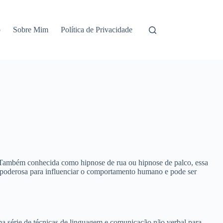
o
Sobre Mim
Política de Privacidade
 Também conhecida como hipnose de rua ou hipnose de palco, essa
ta poderosa para influenciar o comportamento humano e pode ser
uma série de técnicas de linguagem e comunicação não verbal para