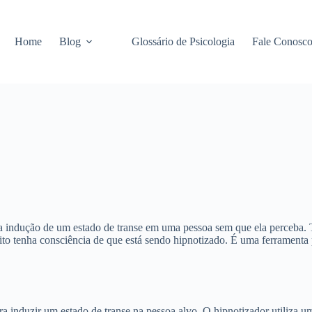
Home
Blog
Glossário de Psicologia
Fale Conosc
a indução de um estado de transe em uma pessoa sem que ela perceba.
ujeito tenha consciência de que está sendo hipnotizado. É uma ferramen
ra induzir um estado de transe na pessoa alvo. O hipnotizador utiliza 