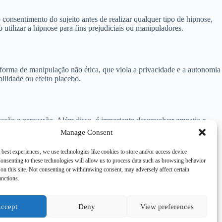
consentimento do sujeito antes de realizar qualquer tipo de hipnose,
o utilizar a hipnose para fins prejudiciais ou manipuladores.
 forma de manipulação não ética, que viola a privacidade e a autonomia
bilidade ou efeito placebo.
cação e persuasão. Além disso, é importante desenvolver empatia e
mbém são fundamentais para se tornar um hipnotizador coverta eficaz.
Manage Consent
 best experiences, we use technologies like cookies to store and/or access device
onsenting to these technologies will allow us to process data such as browsing behavior
on this site. Not consenting or withdrawing consent, may adversely affect certain
ipnose coverta seja capaz de influenciar o comportamento do sujeito,
unctions.
traumas, ou para influenciar suas decisões e ações de forma positiva.
ccept
Deny
View preferences