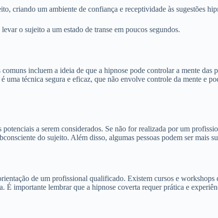
to, criando um ambiente de confiança e receptividade às sugestões hip
a levar o sujeito a um estado de transe em poucos segundos.
 comuns incluem a ideia de que a hipnose pode controlar a mente das pe
 é uma técnica segura e eficaz, que não envolve controle da mente e po
potenciais a serem considerados. Se não for realizada por um profission
onsciente do sujeito. Além disso, algumas pessoas podem ser mais susc
rientação de um profissional qualificado. Existem cursos e workshops d
a. É importante lembrar que a hipnose coverta requer prática e experiê