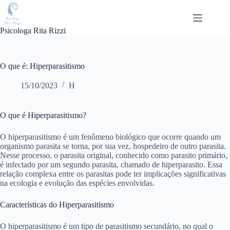
Pular
para
o
Psicologa Rita Rizzi
conteúdo
O que é: Hiperparasitismo
15/10/2023
H
O que é Hiperparasitismo?
O hiperparasitismo é um fenômeno biológico que ocorre quando um
organismo parasita se torna, por sua vez, hospedeiro de outro parasita.
Nesse processo, o parasita original, conhecido como parasito primário,
é infectado por um segundo parasita, chamado de hiperparasito. Essa
relação complexa entre os parasitas pode ter implicações significativas
na ecologia e evolução das espécies envolvidas.
Características do Hiperparasitismo
O hiperparasitismo é um tipo de parasitismo secundário, no qual o