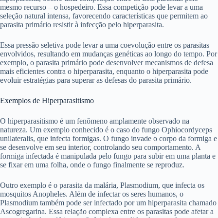
mesmo recurso – o hospedeiro. Essa competição pode levar a uma
seleção natural intensa, favorecendo características que permitem ao
parasita primário resistir à infecção pelo hiperparasita.
Essa pressão seletiva pode levar a uma coevolução entre os parasitas
envolvidos, resultando em mudanças genéticas ao longo do tempo. Por
exemplo, o parasita primário pode desenvolver mecanismos de defesa
mais eficientes contra o hiperparasita, enquanto o hiperparasita pode
evoluir estratégias para superar as defesas do parasita primário.
Exemplos de Hiperparasitismo
O hiperparasitismo é um fenômeno amplamente observado na
natureza. Um exemplo conhecido é o caso do fungo Ophiocordyceps
unilateralis, que infecta formigas. O fungo invade o corpo da formiga e
se desenvolve em seu interior, controlando seu comportamento. A
formiga infectada é manipulada pelo fungo para subir em uma planta e
se fixar em uma folha, onde o fungo finalmente se reproduz.
Outro exemplo é o parasita da malária, Plasmodium, que infecta os
mosquitos Anopheles. Além de infectar os seres humanos, o
Plasmodium também pode ser infectado por um hiperparasita chamado
Ascogregarina. Essa relação complexa entre os parasitas pode afetar a