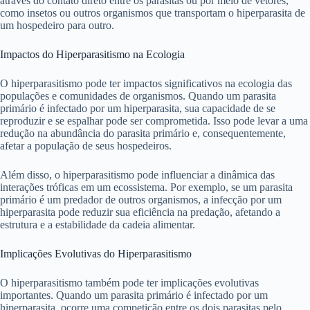
através do contato direto entre os parasitas ou por meio de vetores,
como insetos ou outros organismos que transportam o hiperparasita de
um hospedeiro para outro.
Impactos do Hiperparasitismo na Ecologia
O hiperparasitismo pode ter impactos significativos na ecologia das
populações e comunidades de organismos. Quando um parasita
primário é infectado por um hiperparasita, sua capacidade de se
reproduzir e se espalhar pode ser comprometida. Isso pode levar a uma
redução na abundância do parasita primário e, consequentemente,
afetar a população de seus hospedeiros.
Além disso, o hiperparasitismo pode influenciar a dinâmica das
interações tróficas em um ecossistema. Por exemplo, se um parasita
primário é um predador de outros organismos, a infecção por um
hiperparasita pode reduzir sua eficiência na predação, afetando a
estrutura e a estabilidade da cadeia alimentar.
Implicações Evolutivas do Hiperparasitismo
O hiperparasitismo também pode ter implicações evolutivas
importantes. Quando um parasita primário é infectado por um
hiperparasita, ocorre uma competição entre os dois parasitas pelo