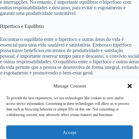
e interrupções. No entanto, é importante equilibrar o hiperfoco com
outras responsabilidades e descanso, para evitar o esgotamento e
garantir uma produtividade sustentável.
Hiperfoco e Equilíbrio
Encontrar o equilíbrio entre o hiperfoco e outras áreas da vida é
essencial para uma vida saudável e satisfatória. Embora o hiperfoco
possa trazer benefícios em termos de produtividade e satisfação
pessoal, é importante reservar tempo para o descanso, o convívio social
e outras responsabilidades. O equilíbrio entre o hiperfoco e outras áreas
da vida permite que a pessoa se desenvolva de forma integral, evitando
o esgotamento e promovendo o bem-estar geral.
Conclusão
Manage Consent
To provide the best experiences, we use technologies like cookies to store and/or
Em resumo, o hiperfoco é um estado de concentração intensa e
access device information. Consenting to these technologies will allow us to process
prolongada em uma atividade específica. Embora seja comumente
data such as browsing behavior or unique IDs on this site. Not consenting or
associado ao TDAH, também pode ocorrer em indivíduos sem esse
withdrawing consent, may adversely affect certain features and functions.
diagnóstico. O hiperfoco pode trazer benefícios em termos de
produtividade e satisfação pessoal, mas também apresenta desafios,
como a negligência de outras áreas da vida. Gerenciar o hiperfoco de
forma saudável envolve estabelecer limites, buscar apoio profissional e
Accept
encontrar o equilíbrio entre o hiperfoco e outras responsabilidades.