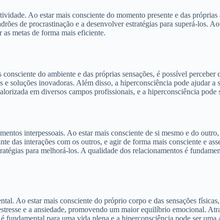
vidade. Ao estar mais consciente do momento presente e das próprias açõ
adrões de procrastinação e a desenvolver estratégias para superá-los. A
ar as metas de forma mais eficiente.
s consciente do ambiente e das próprias sensações, é possível percebe
s e soluções inovadoras. Além disso, a hiperconsciência pode ajudar a 
valorizada em diversos campos profissionais, e a hiperconsciência pode 
mentos interpessoais. Ao estar mais consciente de si mesmo e do outro
nte das interações com os outros, e agir de forma mais consciente e asse
atégias para melhorá-los. A qualidade dos relacionamentos é fundamenta
tal. Ao estar mais consciente do próprio corpo e das sensações físicas,
o estresse e a ansiedade, promovendo um maior equilíbrio emocional. At
e é fundamental para uma vida plena e a hiperconsciência pode ser uma 