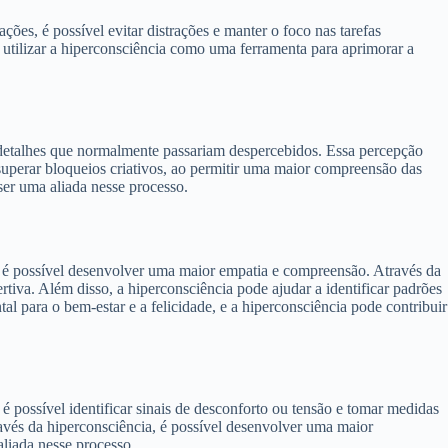
es, é possível evitar distrações e manter o foco nas tarefas
o utilizar a hiperconsciência como uma ferramenta para aprimorar a
r detalhes que normalmente passariam despercebidos. Essa percepção
superar bloqueios criativos, ao permitir uma maior compreensão das
ser uma aliada nesse processo.
, é possível desenvolver uma maior empatia e compreensão. Através da
rtiva. Além disso, a hiperconsciência pode ajudar a identificar padrões
l para o bem-estar e a felicidade, e a hiperconsciência pode contribuir
 é possível identificar sinais de desconforto ou tensão e tomar medidas
ravés da hiperconsciência, é possível desenvolver uma maior
aliada nesse processo.