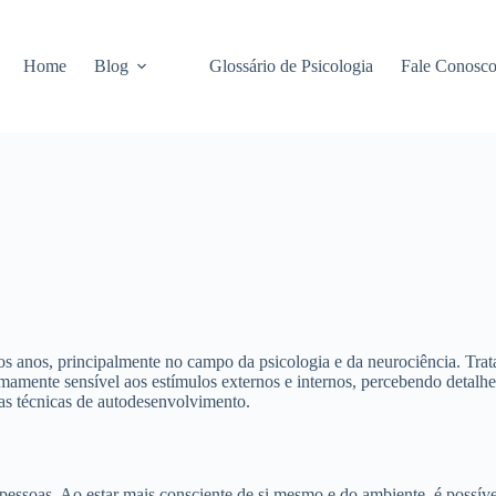
Home
Blog
Glossário de Psicologia
Fale Conosc
s anos, principalmente no campo da psicologia e da neurociência. Trat
emamente sensível aos estímulos externos e internos, percebendo detal
as técnicas de autodesenvolvimento.
 pessoas. Ao estar mais consciente de si mesmo e do ambiente, é possív