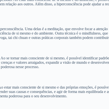
 relação aos outros. Além disso, a hiperconsciência pode ajudar a reduz
iperconsciência. Uma delas é a meditação, que envolve focar a atençã
sciência de si mesmo e do ambiente. Outra técnica é o mindfulness, que
ga, tai chi chuan e outras práticas corporais também podem contribuir
 Ao se tornar mais consciente de si mesmo, é possível identificar pad
ar crenças e valores arraigados, expandir a visão de mundo e desenvol
 poderosa nesse processo.
o estar mais consciente de si mesmo e das próprias emoções, é possível
nder suas causas e consequências, e agir de forma mais equilibrada e as
ramenta poderosa para o seu desenvolvimento.