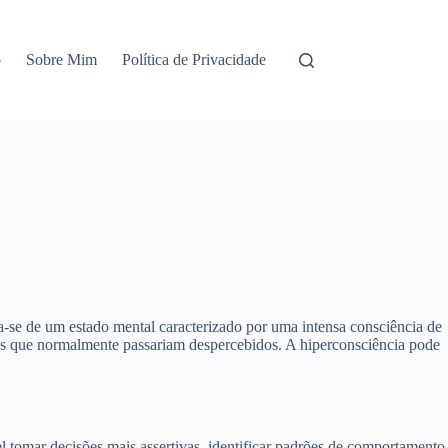
o
Sobre Mim
Política de Privacidade
a-se de um estado mental caracterizado por uma intensa consciência de
hes que normalmente passariam despercebidos. A hiperconsciência pode
el tomar decisões mais assertivas, identificar padrões de comportamento