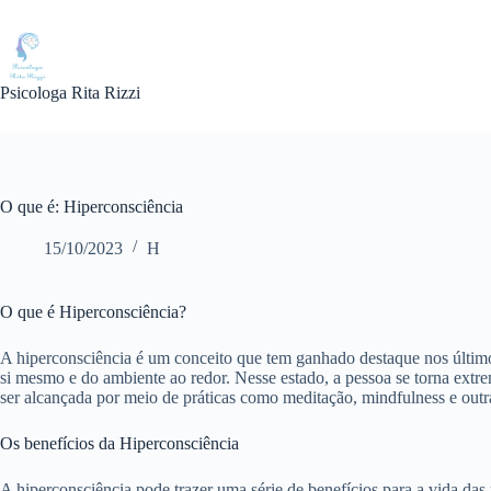
Pular
para
o
conteúdo
Psicologa Rita Rizzi
O que é: Hiperconsciência
15/10/2023
H
O que é Hiperconsciência?
A hiperconsciência é um conceito que tem ganhado destaque nos último
si mesmo e do ambiente ao redor. Nesse estado, a pessoa se torna extr
ser alcançada por meio de práticas como meditação, mindfulness e outr
Os benefícios da Hiperconsciência
A hiperconsciência pode trazer uma série de benefícios para a vida das