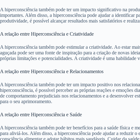
A hiperconsciência também pode ter um impacto significativo na produti
importantes. Além disso, a hiperconsciência pode ajudar a identificar p
produtividade, é possível alcançar resultados mais satisfatórios e realiz
A relação entre Hiperconsciência e Criatividade
A hiperconsciência também pode estimular a criatividade. Ao estar mai
aguçada pode ser uma fonte de inspiração para a criação de novas ideia
próprias limitações e potencialidades. A criatividade é uma habilidade 
A relação entre Hiperconsciência e Relacionamentos
A hiperconsciência também pode ter um impacto positivo nos relaciona
hiperconsciência, é possível perceber as próprias reações e emoções dia
de comportamento prejudiciais nos relacionamentos e a desenvolver estr
para o seu aprimoramento.
A relação entre Hiperconsciência e Saúde
A hiperconsciência também pode ter benefícios para a saúde física e men
para aliviá-los. Além disso, a hiperconsciência pode ajudar a reduzir 
consciência alimentar e adotar hábitos mais saudáveis. Cuidar da saúd