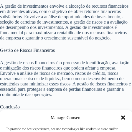
A gestão de investimentos envolve a alocação de recursos financeiros
em diferentes ativos, com o objetivo de obter retornos financeiros
satisfatórios. Envolve a análise de oportunidades de investimento, a
seleção de carteiras de investimentos, a gestão de riscos e a avaliação
de desempenho dos investimentos. A gestão de investimentos é
fundamental para maximizar a rentabilidade dos recursos financeiros
da empresa e garantir o crescimento sustentável do negócio.
Gestão de Riscos Financeiros
A gestão de riscos financeiros é o processo de identificação, avaliação
e mitigação dos riscos financeiros que podem afetar a empresa.
Envolve a análise de riscos de mercado, riscos de crédito, riscos
operacionais e riscos de liquidez, bem como o desenvolvimento de
estratégias para minimizar esses riscos. A gestão de riscos financeiros é
essencial para proteger a empresa de perdas financeiras e garantir a
continuidade das operações.
Conclusão
Manage Consent
A gestão de finanças é uma área fundamental para o sucesso das
empresas. Ela envolve o planejamento, controle e análise das
To provide the best experiences, we use technologies like cookies to store and/or
atividades financeiras, com o objetivo de garantir a saúde financeira e o