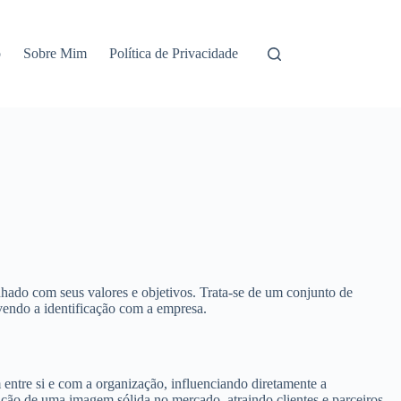
o
Sobre Mim
Política de Privacidade
nhado com seus valores e objetivos. Trata-se de um conjunto de
vendo a identificação com a empresa.
ntre si e com a organização, influenciando diretamente a
trução de uma imagem sólida no mercado, atraindo clientes e parceiros