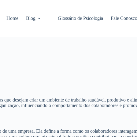
Home
Blog
Glossário de Psicologia
Fale Conosc
as que desejam criar um ambiente de trabalho saudável, produtivo e ali
a organização, influenciando o comportamento dos colaboradores e promo
de uma empresa. Ela define a forma como os colaboradores interagem e
disso, uma cultura organizacional forte e positiva contribui para a cons