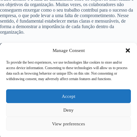
os objetivos da organização. Muitas vezes, os colaboradores não
conseguem enxergar como o seu trabalho contribui para o sucesso da
empresa, o que pode levar a uma falta de comprometimento. Nesse
sentido, é fundamental estabelecer metas claras e mensuráveis, de
forma a demonstrar a importância de cada função dentro da
organização.
Conclusão
Manage Consent
Em resumo, a gestão de comprometimento é uma abordagem
To provide the best experiences, we use technologies like cookies to store and/or
estratégica que busca envolver e engajar os colaboradores de uma
access device information. Consenting to these technologies will allow us to process
organização. Ela é fundamental para o sucesso da empresa, pois
data such as browsing behavior or unique IDs on this site. Not consenting or
colaboradores engajados tendem a ser mais produtivos, criativos e
withdrawing consent, may adversely affect certain features and functions.
inovadores. Além disso, a gestão de comprometimento traz uma série
de benefícios, como a melhoria da satisfação dos colaboradores e o
fortalecimento da cultura organizacional. No entanto, é importante
estar ciente dos desafios envolvidos e adotar práticas efetivas para
Accept
promover o comprometimento dos funcionários.
Deny
View preferences
Copyright © 2026 – Psicologa Rita Rizzi - by
Ti
Encontrei na
Web