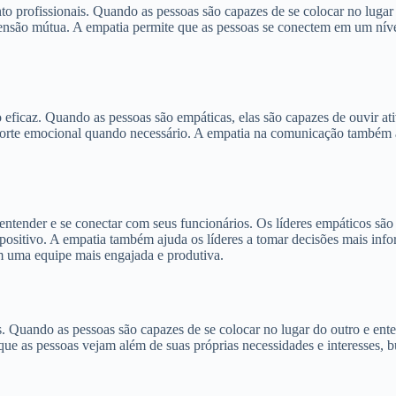
to profissionais. Quando as pessoas são capazes de se colocar no lugar
eensão mútua. A empatia permite que as pessoas se conectem em um nív
caz. Quando as pessoas são empáticas, elas são capazes de ouvir ati
porte emocional quando necessário. A empatia na comunicação também a
e entender e se conectar com seus funcionários. Os líderes empáticos s
sitivo. A empatia também ajuda os líderes a tomar decisões mais info
em uma equipe mais engajada e produtiva.
Quando as pessoas são capazes de se colocar no lugar do outro e enten
e que as pessoas vejam além de suas próprias necessidades e interesses