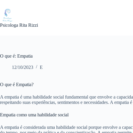
Pular
para
o
conteúdo
Psicologa Rita Rizzi
O que é: Empatia
12/10/2023
E
O que é Empatia?
A empatia é uma habilidade social fundamental que envolve a capacida
respeitando suas experiências, sentimentos e necessidades. A empatia é
Empatia como uma habilidade social
A empatia é considerada uma habilidade social porque envolve a capac
do tempo, por meio da prática e da conscientização. A empatia permi