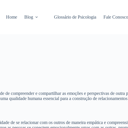
Home
Blog
Glossário de Psicologia
Fale Conosc
de de compreender e compartilhar as emoções e perspectivas de outra p
 uma qualidade humana essencial para a construção de relacionamentos s
idade de se relacionar com os outros de maneira empática e compreens
te que as pessoas se conectem emocionalmente umas com as outras, pr