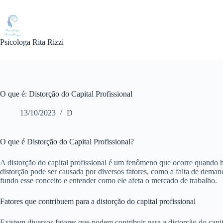
Pular
para
o
conteúdo
Psicologa Rita Rizzi
O que é: Distorção do Capital Profissional
13/10/2023
D
O que é Distorção do Capital Profissional?
A distorção do capital profissional é um fenômeno que ocorre quando há
distorção pode ser causada por diversos fatores, como a falta de deman
fundo esse conceito e entender como ele afeta o mercado de trabalho.
Fatores que contribuem para a distorção do capital profissional
Existem diversos fatores que podem contribuir para a distorção do cap