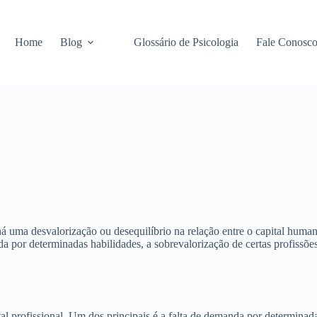
Home
Blog
Glossário de Psicologia
Fale Conosc
 uma desvalorização ou desequilíbrio na relação entre o capital humano
da por determinadas habilidades, a sobrevalorização de certas profissõe
ital profissional. Um dos principais é a falta de demanda por determin