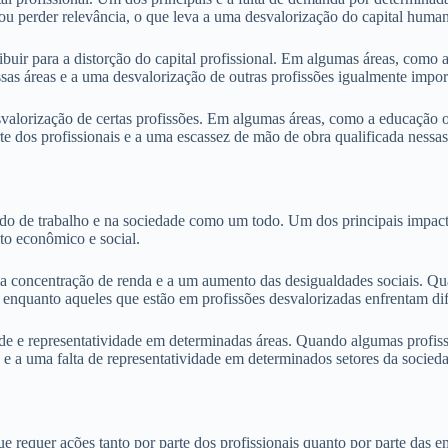
ou perder relevância, o que leva a uma desvalorização do capital human
buir para a distorção do capital profissional. Em algumas áreas, como 
ssas áreas e a uma desvalorização de outras profissões igualmente impo
desvalorização de certas profissões. Em algumas áreas, como a educação o
rte dos profissionais e a uma escassez de mão de obra qualificada nessas
ado de trabalho e na sociedade como um todo. Um dos principais impacto
to econômico e social.
ma concentração de renda e a um aumento das desigualdades sociais. Qua
, enquanto aqueles que estão em profissões desvalorizadas enfrentam dif
sidade e representatividade em determinadas áreas. Quando algumas pro
 e a uma falta de representatividade em determinados setores da socied
ue requer ações tanto por parte dos profissionais quanto por parte das