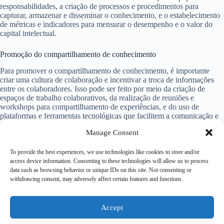
responsabilidades, a criação de processos e procedimentos para
capturar, armazenar e disseminar o conhecimento, e o estabelecimento
de métricas e indicadores para mensurar o desempenho e o valor do
capital intelectual.
Promoção do compartilhamento de conhecimento
Para promover o compartilhamento de conhecimento, é importante
criar uma cultura de colaboração e incentivar a troca de informações
entre os colaboradores. Isso pode ser feito por meio da criação de
espaços de trabalho colaborativos, da realização de reuniões e
workshops para compartilhamento de experiências, e do uso de
plataformas e ferramentas tecnológicas que facilitem a comunicação e
o acesso às informações.
Manage Consent
Conclusão
To provide the best experiences, we use technologies like cookies to store and/or
access device information. Consenting to these technologies will allow us to process
A distorção do capital intelectual é um desafio que muitas organizações
data such as browsing behavior or unique IDs on this site. Not consenting or
enfrentam. No entanto, ao adotar uma abordagem estratégica na gestão
withdrawing consent, may adversely affect certain features and functions.
desses recursos, é possível evitar essa distorção e aproveitar ao máximo
o conhecimento e as habilidades dos colaboradores. Valorizar o capital
intelectual, gerenciá-lo adequadamente e promover o
compartilhamento de conhecimento são medidas essenciais para
Accept
garantir o crescimento e a competitividade da empresa.