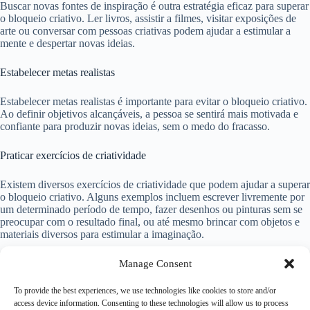
Buscar novas fontes de inspiração é outra estratégia eficaz para superar
o bloqueio criativo. Ler livros, assistir a filmes, visitar exposições de
arte ou conversar com pessoas criativas podem ajudar a estimular a
mente e despertar novas ideias.
Estabelecer metas realistas
Estabelecer metas realistas é importante para evitar o bloqueio criativo.
Ao definir objetivos alcançáveis, a pessoa se sentirá mais motivada e
confiante para produzir novas ideias, sem o medo do fracasso.
Praticar exercícios de criatividade
Existem diversos exercícios de criatividade que podem ajudar a superar
o bloqueio criativo. Alguns exemplos incluem escrever livremente por
um determinado período de tempo, fazer desenhos ou pinturas sem se
preocupar com o resultado final, ou até mesmo brincar com objetos e
materiais diversos para estimular a imaginação.
Conclusão
Manage Consent
To provide the best experiences, we use technologies like cookies to store and/or
O bloqueio criativo é um desafio comum para muitas pessoas, mas é
access device information. Consenting to these technologies will allow us to process
possível superá-lo com estratégias adequadas. Ao cuidar do bem-estar