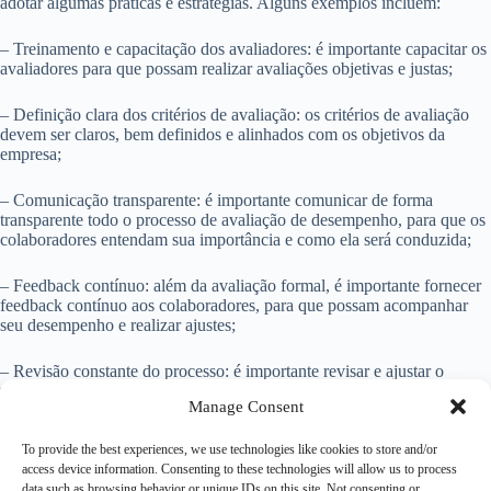
adotar algumas práticas e estratégias. Alguns exemplos incluem:
– Treinamento e capacitação dos avaliadores: é importante capacitar os
avaliadores para que possam realizar avaliações objetivas e justas;
– Definição clara dos critérios de avaliação: os critérios de avaliação
devem ser claros, bem definidos e alinhados com os objetivos da
empresa;
– Comunicação transparente: é importante comunicar de forma
transparente todo o processo de avaliação de desempenho, para que os
colaboradores entendam sua importância e como ela será conduzida;
– Feedback contínuo: além da avaliação formal, é importante fornecer
feedback contínuo aos colaboradores, para que possam acompanhar
seu desempenho e realizar ajustes;
– Revisão constante do processo: é importante revisar e ajustar o
processo de avaliação de desempenho regularmente, com base no
Manage Consent
feedback dos colaboradores e nos resultados obtidos.
To provide the best experiences, we use technologies like cookies to store and/or
Conclusão
access device information. Consenting to these technologies will allow us to process
data such as browsing behavior or unique IDs on this site. Not consenting or