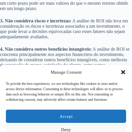
um curto prazo pode ser mais valioso do que o mesmo retorno obtido
em um longo prazo.
3. Não considera riscos e incertezas:
A análise de ROI não leva em
consideração os riscos e incertezas associados a um investimento, o
que pode levar a decisões equivocadas caso esses fatores não sejam
adequadamente avaliados.
4. Não considera outros benefícios intangíveis:
A análise de ROI se
concentra principalmente nos aspectos financeiros do investimento,
deixando de considerar outros benefícios intangíveis, como melhoria
da reputação da marca, satisfação do cliente, entre outros.
Manage Consent
Conclusão
To provide the best experiences, we use technologies like cookies to store and/or
access device information. Consenting to these technologies will allow us to process
A análise de ROI é uma ferramenta essencial para empresas e
data such as browsing behavior or unique IDs on this site. Not consenting or
investidores que desejam avaliar a eficiência e rentabilidade de seus
withdrawing consent, may adversely affect certain features and functions.
investimentos. Embora possua algumas limitações, ela fornece
informações valiosas que auxiliam na tomada de decisões embasadas e
na otimização dos recursos. Portanto, é fundamental que empresas e
investidores utilizem a análise de ROI como parte de sua estratégia de
Accept
gestão financeira.
Deny